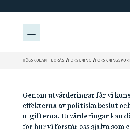
H
o
EVALUNATION,
p
p
M
Nationalstatens
a
E
t
utvärderingsoptik
N
i
Y
l
HÖGSKOLAN I BORÅS
FORSKNING
FORSKNINGSPOR
l
h
u
v
E
u
Genom utvärderingar får vi kun
d
V
effekterna av politiska beslut oc
i
utgifterna. Utvärderingar kan d
n
A
n
för hur vi förstår oss själva som e