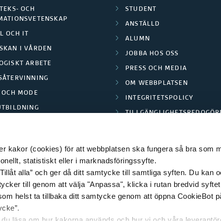
TEKS- OCH
STUDENT
MATIONSVETENSKAP
ANSTÄLLD
L OCH IT
ALUMN
SKAN I VÅRDEN
JOBBA HOS OSS
OGISKT ARBETE
PRESS OCH MEDIA
SÅTERVINNING
OM WEBBPLATSEN
L OCH MODE
INTEGRITETSPOLICY
UTBILDNING
TILLGÄNGLIGHETSREDOGÖR
E PARK BORÅS
 kakor (cookies) för att webbplatsen ska fungera så bra som möj
ellt, statistiskt eller i marknadsföringssyfte.
Tillåt alla” och ger då ditt samtycke till samtliga syften. Du kan o
© 2026 HÖGSKOLAN I BORÅS
ycker till genom att välja "Anpassa", klicka i rutan bredvid syfte
 som helst ta tillbaka ditt samtycke genom att öppna CookieBot p
ycke”.
n du läsa om hur kakorna används och hur vi och våra leverantö