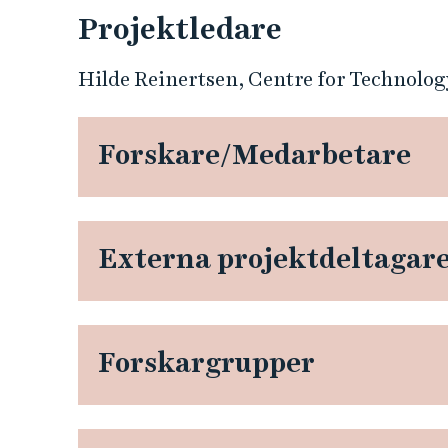
a
Projektledare
t
Hilde Reinertsen, Centre for Technology
i
Forskare/Medarbetare
o
n
a
Externa projektdeltagar
l
s
Forskargrupper
t
a