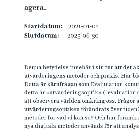
L
e
agera.
h
U
å
l
Startdatum:
2021-01-01
N
l
Slutdatum:
2025-06-30
e
A
t
T
Denna betydelse innebär i sin tur att det
I
utvärderingens metoder och praxis. Hur bid
Detta är kärnfrågan som Evalunation kommer
O
detta är «utvärderingsoptik» ("evaluation o
N
att observera världen omkring oss. Frågor s
utvärderingsoptiken förändrats över tiden?
,
metoder för vad vi kan se? Och hur förändr
nya digitala metoder används för att anal
N