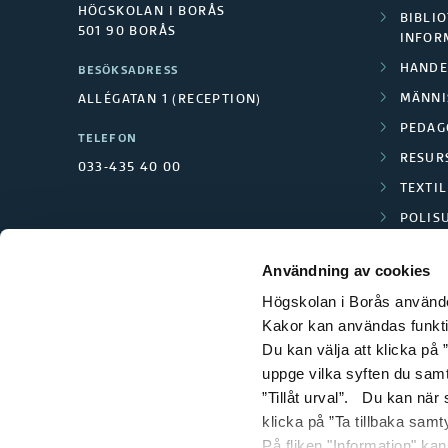
d
HÖGSKOLAN I BORÅS
BIBLIO
501 90 BORÅS
e
INFOR
HANDE
BESÖKSADRESS
r
MÄNNI
ALLÉGATAN 1 (RECEPTION)
i
PEDAG
TELEFON
RESUR
033-435 40 00
n
TEXTI
g
POLIS
SCIENC
s
Användning av cookies
Högskolan i Borås använder
o
Kakor kan användas funktion
Du kan välja att klicka på ”
p
uppge vilka syften du samt
”Tillåt urval”. Du kan när
t
klicka på ”Ta tillbaka samt
På fliken "Information" ka