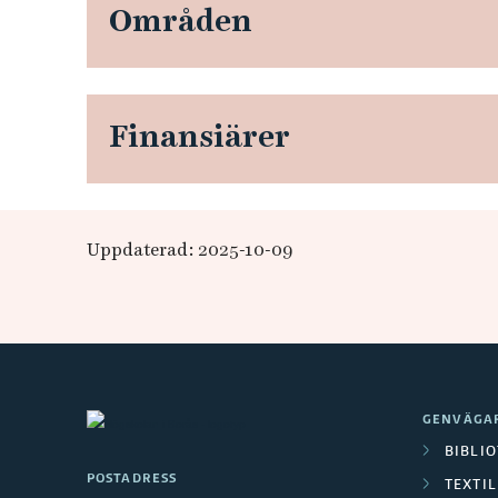
Områden
t
e
Finansiärer
n
s
u
Uppdaterad: 2025-10-09
t
v
ä
GENVÄGA
r
BIBLI
POSTADRESS
TEXTI