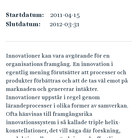
k
e
h
o
Startdatum:
2011-04-15
å
m
Slutdatum:
2012-03-31
l
p
l
e
e
t
t
Innovationer kan vara avgörande för en
e
organisations framgång. En innovation i
n
egentlig mening förutsätter att processer och
s
produkter förbättras och att de tas väl emot på
f
marknaden och genererar intäkter.
ö
Innovationer uppstår i regel genom
r
lärandeprocesser i olika former av samverkan.
t
Ofta hänvisas till framgångsrika
e
innovationssystem i så kallade triple helix-
x
konstellationer, det vill säga där forskning,