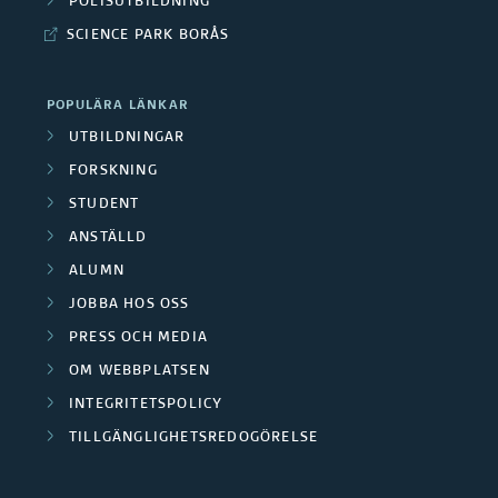
POLISUTBILDNING
i
p
r
SCIENCE PARK BORÅS
ä
e
b
r
POPULÄRA LÄNKAR
r
e
UTBILDNINGAR
e
t
FORSKNING
r
STUDENT
s
ANSTÄLLD
p
ALUMN
a
JOBBA HOS OSS
PRESS OCH MEDIA
r
OM WEBBPLATSEN
t
INTEGRITETSPOLICY
n
TILLGÄNGLIGHETSREDOGÖRELSE
e