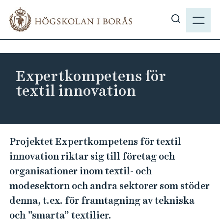
H
M
o
E
V
p
N
i
p
Y
s
a
a
t
Expertkompetens för
s
i
textil innovation
ö
l
k
l
p
h
å
u
E
Projektet Expertkompetens för textil
h
v
x
b
innovation riktar sig till företag och
u
p
.
organisationer inom textil- och
d
e
s
i
modesektorn och andra sektorer som stöder
r
e
n
denna, t.ex. för framtagning av tekniska
t
n
och ”smarta” textilier.