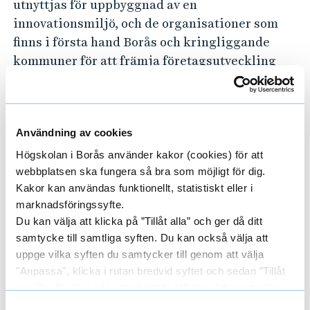
utnyttjas för uppbyggnad av en
innovationsmiljö, och de organisationer som
finns i första hand Borås och kringliggande
kommuner för att främja företagsutveckling
och innovationssystem har analyserats.
Resultatet av förstudien ska sammanställas
under mars 2012 i en ansökan till KK-stiftelsen
Användning av cookies
för ett huvudprojekt, där företag och
Högskolan i Borås använder kakor (cookies) för att
organisationer kan utveckla lärandesystem och
webbplatsen ska fungera så bra som möjligt för dig.
innovationsklimat i samverkan med
Kakor kan användas funktionellt, statistiskt eller i
projektkonsortiet.
marknadsföringssyfte.
Du kan välja att klicka på ”Tillåt alla” och ger då ditt
Projektet drivs av Textilhögskolan vid
samtycke till samtliga syften. Du kan också välja att
uppge vilka syften du samtycker till genom att välja
Högskolan i Borås i samverkan med
"Anpassa", klicka i rutan bredvid syftet och sedan ”Tillåt
forskningsinstituten
Imego
och Swerea IVF,
urval”. Du kan när som helst ta tillbaka ditt samtycke
den innovationsstödjande Inkubatorn i Borås
genom att öppna CookieBot på vår sida och klicka på ”Ta