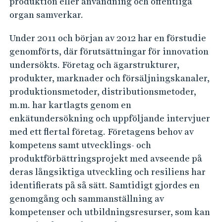
produktion eller användning och offentliga
t
organ samverkar.
i
l
Under 2011 och början av 2012 har en förstudie
i
genomförts, där förutsättningar för innovation
n
undersökts. Företag och ägarstrukturer,
n
produkter, marknader och försäljningskanaler,
o
produktionsmetoder, distributionsmetoder,
m.m. har kartlagts genom en
v
enkätundersökning och uppföljande intervjuer
a
med ett flertal företag. Företagens behov av
t
kompetens samt utvecklings- och
i
produktförbättringsprojekt med avseende på
o
deras långsiktiga utveckling och resiliens har
n
identifierats på så sätt. Samtidigt gjordes en
genomgång och sammanställning av
kompetenser och utbildningsresurser, som kan