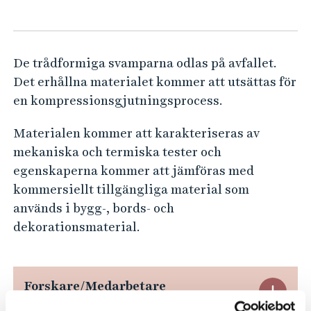
r
e
h
a
å
b
l
De trådformiga svamparna odlas på avfallet.
i
l
Det erhållna materialet kommer att utsättas för
o
e
en kompressionsgjutningsprocess.
m
t
a
Materialen kommer att karakteriseras av
t
mekaniska och termiska tester och
e
egenskaperna kommer att jämföras med
r
kommersiellt tillgängliga material som
används i bygg-, bords- och
i
dekorationsmaterial.
a
l
f
Forskare/Medarbetare
E
r