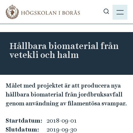
H
M
o
E
V
p
N
i
p
Y
s
a
a
t
Hållbara biomaterial från
s
i
vetekli och halm
ö
l
k
l
p
h
å
u
H
Målet med projektet är att producera nya
h
v
å
b
hållbara biomaterial från jordbruksavfall
u
l
.
genom användning av filamentösa svampar.
d
l
s
i
b
e
n
Startdatum:
2018-09-01
a
n
Slutdatum:
2019-09-30