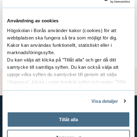
å
x
n
p
Områden
v
E
Användning av cookies
a
e
Högskolan i Borås använder kakor (cookies) för att
x
t
webbplatsen ska fungera så bra som möjligt för dig.
n
p
Kakor kan användas funktionellt, statistiskt eller i
e
Finansiärer
E
d
marknadsföringssyfte.
k
a
Du kan välja att klicka på ”Tillåt alla” och ger då ditt
x
e
l
samtycke till samtliga syften. Du kan också välja att
n
p
i
uppge vilka syften du samtycker till genom att välja
r
Uppdaterad: 2020-05-20
d
"Anpassa", klicka i rutan bredvid syftet och sedan ”Tillåt
o
a
a
urval”. Du kan när som helst ta tillbaka ditt samtycke
c
e
genom att öppna CookieBot på vår sida och klicka på ”Ta
n
F
Visa detaljer
h
tillbaka samtycke”.
r
d
h
På fliken "Information" kan du läsa om hur kakorna
o
GENVÄGAR
a
används och hur vi och våra leverantörer inhämtar och
Tillåt alla
a
e
r
behandlar personuppgifter.
BIBLIOTEKSHÖGSKOLAN
l
O
r
TEXTILHÖGSKOLAN