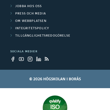
r
JOBBA HOS OSS
e
PRESS OCH MEDIA
t
OM WEBBPLATSEN
a
INTEGRITETSPOLICY
TILLGÄNGLIGHETSREDOGÖRELSE
r
e
SOCIALA MEDIER
© 2026 HÖGSKOLAN I BORÅS