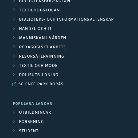
BIBLIOTEKSHÖGSKOLAN
O
r
TEXTILHÖGSKOLAN
m
BIBLIOTEKS- OCH INFORMATIONSVETENSKAP
a
HANDEL OCH IT
r
F
MÄNNISKAN I VÅRDEN
å
i
PEDAGOGISKT ARBETE
d
RESURSÅTERVINNING
n
TEXTIL OCH MODE
e
a
POLISUTBILDNING
n
n
SCIENCE PARK BORÅS
s
POPULÄRA LÄNKAR
i
UTBILDNINGAR
ä
FORSKNING
STUDENT
r