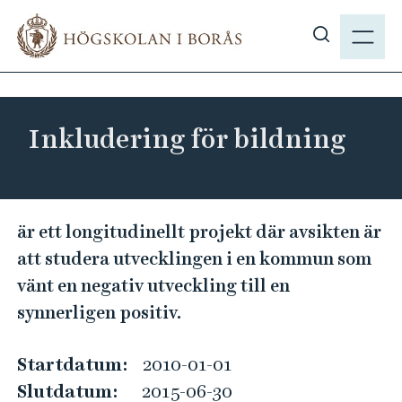
H
M
o
E
V
p
N
i
p
Y
s
a
a
t
Inkludering för bildning
s
i
ö
l
k
l
p
I
h
är ett longitudinellt projekt där avsikten är
å
u
n
att studera utvecklingen i en kommun som
h
v
k
b
vänt en negativ utveckling till en
u
l
.
synnerligen positiv.
d
u
s
i
d
e
n
Startdatum:
2010-01-01
e
n
Slutdatum:
2015-06-30