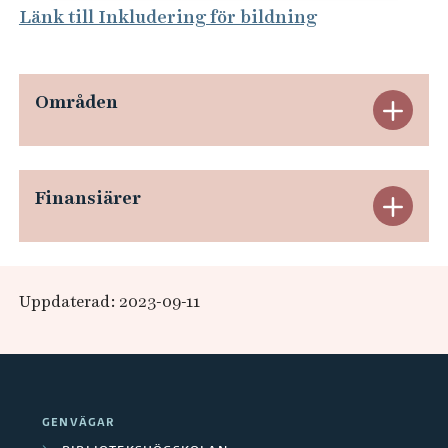
Länk till Inkludering för bildning
Områden
E
x
p
Finansiärer
E
a
x
n
p
Uppdaterad: 2023-09-11
d
a
e
n
r
d
GENVÄGAR
a
e