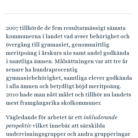
r
e
h
i
å
n
l
2007 tillhörde de fem resultatmässigt sämsta
g
l
kommunerna i landet vad avser behörighet och
f
e
övergång till gymnasiet, genomsnittlig
ö
t
meritpoäng i årskurs nio samt andel godkända
r
i samtliga ämnen. Målsättningen var att tre år
b
senare ha hundraprocentig
i
gymnasiebehörighet, samtliga elever godkända
l
i alla ämnen och betydligt höjd meritpoäng.
d
2010 hade man nått målet och tillhör nu landets
n
mest framgångsrika skolkommuner.
i
Vägledande för arbetet är ett
inkluderande
n
perspektiv
vilket innebär att särskilda
g
undervisningsgrupper och andra grupperingar