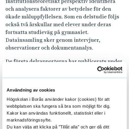
institutionsteoretiskt perspektiv identifiera
och analysera faktorer av betydelse för den
ökade måluppfyllelsen. Som en delstudie följs
också två årskullar med elever under deras
fortsatta studieväg på gymnasiet.
Datainsamling sker genom intervjuer,
observationer och dokumentanalys.
De första delrapporterna har publicerats under
2012. Ytterligare delrapporter planeras under
2014 och en slutrapport är planerad till 2015.
Användning av cookies
Persson, Elisabeth & Persson, Bengt (2011).
Högskolan i Borås använder kakor (cookies) för att
Inkludering för ökad måluppfyllelse ur ett
webbplatsen ska fungera så bra som möjligt för dig.
elevperspektiv.
Paideia
2011 (02), 49-58.
Kakor kan användas funktionellt, statistiskt eller i
Dafolo förlag, Fredrikshavn, Danmark
marknadsföringssyfte.
Du kan välja att klicka på ”Tillåt alla” och ger då ditt
Persson, Bengt & Persson, Elisabeth (2012).