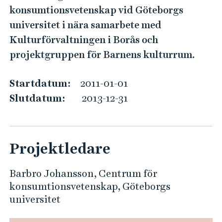
t
e
konsumtionsvetenskap vid Göteborgs
h
u
universitet i nära samarbete med
å
r
Kulturförvaltningen i Borås och
l
m
l
projektgruppen för Barnens kulturrum.
e
e
d
t
Startdatum:
2011-01-01
b
Slutdatum:
2013-12-31
a
r
n
Projektledare
-
-
Barbro Johansson, Centrum för
b
konsumtionsvetenskap, Göteborgs
a
universitet
r