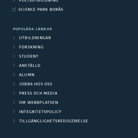
POLISUTBILDNING
o
r
i
p
r
SCIENCE PARK BORÅS
r
b
ä
e
m
b
e
r
n
POPULÄRA LÄNKAR
r
e
UTBILDNINGAR
i
t
e
t
FORSKNING
n
a
r
STUDENT
g
s
r
ANSTÄLLD
e
p
ALUMN
n
e
a
JOBBA HOS OSS
a
PRESS OCH MEDIA
v
r
OM WEBBPLATSEN
B
t
INTEGRITETSPOLICY
a
n
TILLGÄNGLIGHETSREDOGÖRELSE
r
n
e