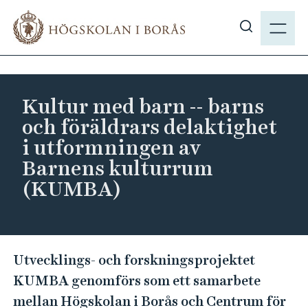
H
M
o
E
V
p
N
i
p
Y
s
a
a
t
Kultur med barn -- barns
s
i
och föräldrars delaktighet
ö
l
i utformningen av
k
l
Barnens kulturrum
p
h
å
(KUMBA)
u
h
v
b
u
.
d
K
s
i
Utvecklings- och forskningsprojektet
u
e
n
KUMBA genomförs som ett samarbete
l
n
mellan Högskolan i Borås och Centrum för