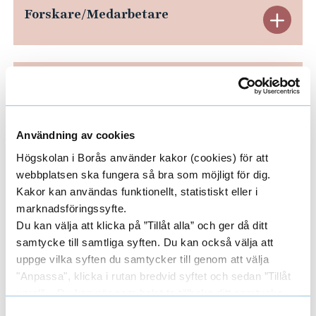
n
Forskare/Medarbetare
E
s
o
x
c
p
Forskargrupper
E
h
a
f
x
ö
n
Användning av cookies
p
Områden
r
E
Högskolan i Borås använder kakor (cookies) för att
d
a
ä
webbplatsen ska fungera så bra som möjligt för dig.
x
e
Kakor kan användas funktionellt, statistiskt eller i
l
n
marknadsföringssyfte.
p
d
r
Finansiärer
E
Du kan välja att klicka på ”Tillåt alla” och ger då ditt
d
r
a
samtycke till samtliga syften. Du kan också välja att
a
x
e
a
uppge vilka syften du samtycker till genom att välja
n
F
"Anpassa", klicka i rutan bredvid syftet och sedan ”Tillåt
p
r
r
Samarbetspartner
E
urval”. Du kan när som helst ta tillbaka ditt samtycke
d
s
o
a
genom att öppna CookieBot på vår sida och klicka på ”Ta
a