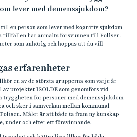
 som lever med demenssjukdom?
ig till en person som lever med kognitiv sjukdom
 tillfällen har anmälts försvunnen till Polisen.
heter som anhörig och hoppas att du vill
gas erfarenheter
hör en av de största grupperna som varje år
el av projektet ISOLDE som genomförs vid
 öka tryggheten för personer med demenssjukdom
ära och sker i samverkan mellan kommunal
lisen. Målet är att både ta fram ny kunskap
e, under och efter ett försvinnande.
d trygghet och bättre livsvillkor för både