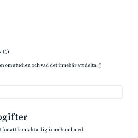
k (
*
).
on om studien och vad det innebär att delta.
*
gifter
t för att kontakta dig i samband med