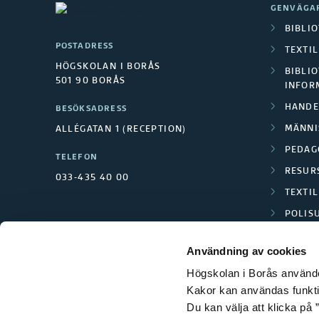
GENVÄGA
BIBLI
POSTADRESS
TEXTI
HÖGSKOLAN I BORÅS
BIBLIO
501 90 BORÅS
INFOR
HANDE
BESÖKSADRESS
MÄNNI
ALLÉGATAN 1 (RECEPTION)
PEDAG
TELEFON
RESUR
033-435 40 00
TEXTI
POLIS
SCIENC
Användning av cookies
Högskolan i Borås använder
Kakor kan användas funktion
Du kan välja att klicka på ”