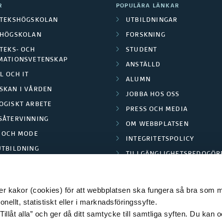
R
POPULÄRA LÄNKAR
OTEKSHÖGSKOLAN
UTBILDNINGAR
LHÖGSKOLAN
FORSKNING
TEKS- OCH
STUDENT
MATIONSVETENSKAP
ANSTÄLLD
L OCH IT
ALUMN
SKAN I VÅRDEN
JOBBA HOS OSS
OGISKT ARBETE
PRESS OCH MEDIA
SÅTERVINNING
OM WEBBPLATSEN
L OCH MODE
INTEGRITETSPOLICY
UTBILDNING
TILLGÄNGLIGHETSREDOGÖR
E PARK BORÅS
 kakor (cookies) för att webbplatsen ska fungera så bra som möj
ellt, statistiskt eller i marknadsföringssyfte.
Tillåt alla” och ger då ditt samtycke till samtliga syften. Du kan o