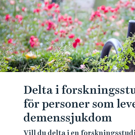
e
h
å
l
l
e
t
Delta i forskningsst
för personer som le
demenssjukdom
Vill du delta i en forskningsstud