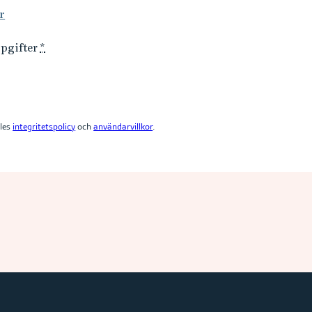
r
ppgifter
*
les
integritetspolicy
och
användarvillkor
.