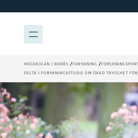
H
o
p
p
M
a
E
t
N
i
Y
l
HÖGSKOLAN I BORÅS
FORSKNING
FORSKNINGSPOR
l
DELTA I FORSKNINGSSTUDIE OM ÖKAD TRYGGHET F
h
u
v
u
d
i
n
n