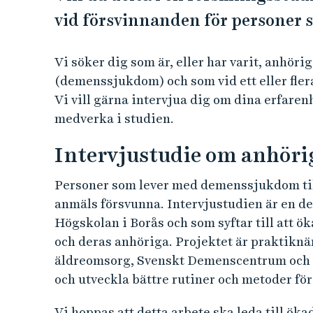
vid försvinnanden för personer
Vi söker dig som är, eller har varit, anhör
(demenssjukdom) och som vid ett eller flera
Vi vill gärna intervjua dig om dina erfaren
medverka i studien.
Intervjustudie om anhöri
Personer som lever med demenssjukdom till
anmäls försvunna. Intervjustudien är en d
Högskolan i Borås och som syftar till att
och deras anhöriga. Projektet är praktikn
äldreomsorg, Svenskt Demenscentrum och Po
och utveckla bättre rutiner och metoder för
Vi hoppas att detta arbete ska leda till öka