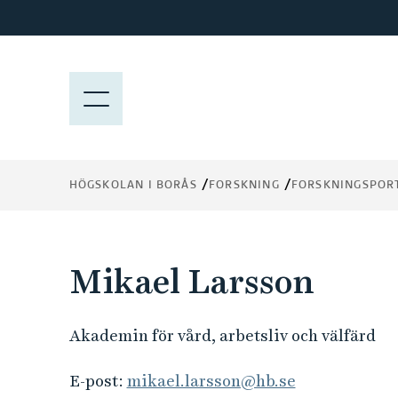
H
o
p
p
M
a
E
t
N
i
Y
l
HÖGSKOLAN I BORÅS
FORSKNING
FORSKNINGSPOR
l
h
u
v
Mikael Larsson
u
d
i
Akademin för vård, arbetsliv och välfärd
n
n
E-post:
mikael.larsson@hb.se