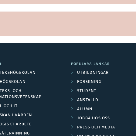
R
POPULÄRA LÄNKAR
OTEKSHÖGSKOLAN
UTBILDNINGAR
LHÖGSKOLAN
FORSKNING
TEKS- OCH
STUDENT
MATIONSVETENSKAP
ANSTÄLLD
L OCH IT
ALUMN
SKAN I VÅRDEN
JOBBA HOS OSS
OGISKT ARBETE
PRESS OCH MEDIA
SÅTERVINNING