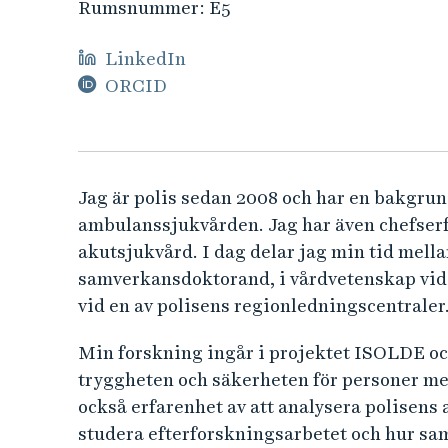
e
Rumsnummer:
E5
h
å
LinkedIn
l
ORCID
l
e
t
Jag är polis sedan 2008 och har en bakgru
ambulanssjukvården. Jag har även chefser
akutsjukvård. I dag delar jag min tid mell
samverkansdoktorand, i vårdvetenskap vid 
vid en av polisens regionledningscentraler
Min forskning ingår i projektet ISOLDE och
tryggheten och säkerheten för personer me
också erfarenhet av att analysera polisens
studera efterforskningsarbetet och hur sa