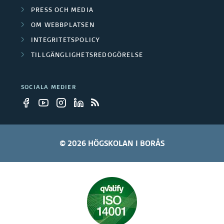
r
PRESS OCH MEDIA
OM WEBBPLATSEN
b
INTEGRITETSPOLICY
e
TILLGÄNGLIGHETSREDOGÖRELSE
t
a
SOCIALA MEDIER
r
e
© 2026 HÖGSKOLAN I BORÅS