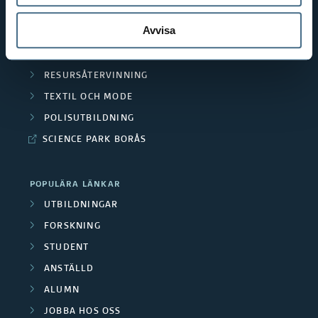
HANDEL OCH IT
r
F
Avvisa
MÄNNISKAN I VÅRDEN
s
i
PEDAGOGISKT ARBETE
k
RESURSÅTERVINNING
n
TEXTIL OCH MODE
a
a
POLISUTBILDNING
r
n
SCIENCE PARK BORÅS
e
s
/
POPULÄRA LÄNKAR
i
UTBILDNINGAR
M
ä
FORSKNING
e
STUDENT
r
ANSTÄLLD
d
e
ALUMN
a
r
JOBBA HOS OSS