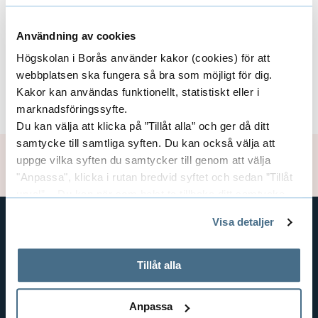
t
Forskare/Medarbetare
E
u
Användning av cookies
t
x
Högskolan i Borås använder kakor (cookies) för att
r
webbplatsen ska fungera så bra som möjligt för dig.
p
Finansiärer
u
E
Kakor kan användas funktionellt, statistiskt eller i
a
s
marknadsföringssyfte.
x
Du kan välja att klicka på ”Tillåt alla” och ger då ditt
t
n
samtycke till samtliga syften. Du kan också välja att
p
n
Uppdaterad: 2020-05-20
uppge vilka syften du samtycker till genom att välja
d
i
a
"Anpassa", klicka i rutan bredvid syftet och sedan ”Tillåt
e
n
urval”. Du kan när som helst ta tillbaka ditt samtycke
n
genom att öppna CookieBot på vår sida och klicka på ”Ta
g
r
Visa detaljer
tillbaka samtycke”.
d
På fliken "Information" kan du läsa om hur kakorna
GENVÄGAR
a
e
används och hur vi och våra leverantörer inhämtar och
Tillåt alla
BIBLIOTEKSHÖGSKOLAN
F
behandlar personuppgifter.
r
TEXTILHÖGSKOLAN
o
Anpassa
BIBLIOTEKS- OCH INFORMATIONSVETENSKAP
a