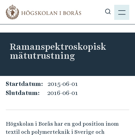
H
M
o
E
V
p
N
i
p
Y
s
a
a
t
Ramanspektroskopisk
s
i
mätutrustning
ö
l
k
l
p
h
å
u
R
Startdatum:
2015-06-01
h
v
a
Slutdatum:
2016-06-01
b
u
m
.
d
a
s
i
n
e
n
Högskolan i Borås har en god position inom
s
n
textil och polymerteknik i Sverige och