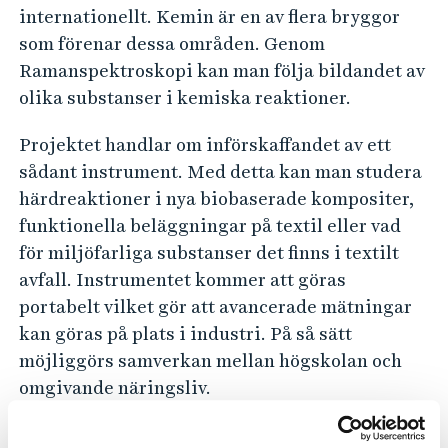
p
e
internationellt. Kemin är en av flera bryggor
h
e
som förenar dessa områden. Genom
å
k
Ramanspektroskopi kan man följa bildandet av
l
t
olika substanser i kemiska reaktioner.
l
r
e
Projektet handlar om införskaffandet av ett
o
t
sådant instrument. Med detta kan man studera
s
härdreaktioner i nya biobaserade kompositer,
k
funktionella beläggningar på textil eller vad
o
för miljöfarliga substanser det finns i textilt
p
avfall. Instrumentet kommer att göras
i
portabelt vilket gör att avancerade mätningar
s
kan göras på plats i industri. På så sätt
möjliggörs samverkan mellan högskolan och
k
omgivande näringsliv.
m
ä