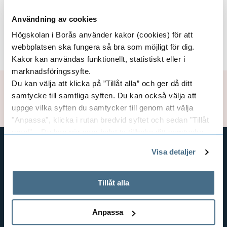
Lena Berglin ett antal bindor, stämde av ett
antal alternativ för arbetsgången och mätte
Användning av cookies
tiden för varje moment. Ett av många steg i
Högskolan i Borås använder kakor (cookies) för att
utvecklingen av produktionsprocessen.
webbplatsen ska fungera så bra som möjligt för dig.
Kakor kan användas funktionellt, statistiskt eller i
marknadsföringssyfte.
Du kan välja att klicka på ”Tillåt alla” och ger då ditt
Publiceringsdatum: 2020-04-30
samtycke till samtliga syften. Du kan också välja att
Uppdaterad: 2024-10-30
uppge vilka syften du samtycker till genom att välja
"Anpassa", klicka i rutan bredvid syftet och sedan ”Tillåt
urval”. Du kan när som helst ta tillbaka ditt samtycke
genom att öppna CookieBot på vår sida och klicka på ”Ta
Visa detaljer
tillbaka samtycke”.
GENVÄGAR
På fliken "Information" kan du läsa om hur kakorna
BIBLIOTEKSHÖGSKOLAN
används och hur vi och våra leverantörer inhämtar och
Tillåt alla
TEXTILHÖGSKOLAN
behandlar personuppgifter.
BIBLIOTEKS- OCH INFORMATIONSVETENSKAP
Anpassa
HANDEL OCH IT