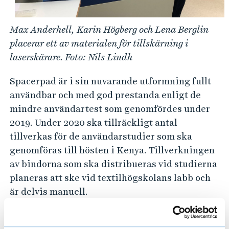
e
h
å
Max Anderhell, Karin Högberg och Lena Berglin
l
placerar ett av materialen för tillskärning i
l
laserskärare. Foto: Nils Lindh
e
Spacerpad är i sin nuvarande utformning fullt
t
användbar och med god prestanda enligt de
mindre användartest som genomfördes under
2019. Under 2020 ska tillräckligt antal
tillverkas för de användarstudier som ska
genomföras till hösten i Kenya. Tillverkningen
av bindorna som ska distribueras vid studierna
planeras att ske vid textilhögskolans labb och
är delvis manuell.
Sista veckan i april gjorde Max Anderhell och