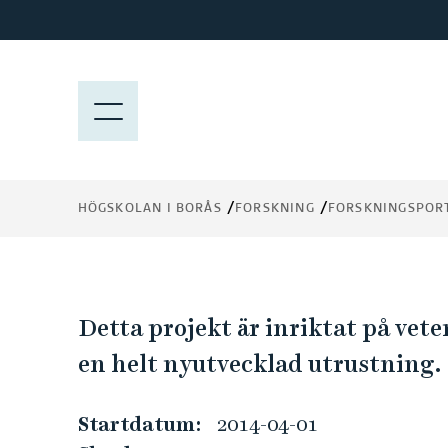
H
o
Termisk behandling 
p
p
M
avfall - utrustning fö
a
E
t
pyrolys, förgasning o
N
i
Y
förbränning
l
HÖGSKOLAN I BORÅS
FORSKNING
FORSKNINGSPOR
l
h
u
v
T
u
Detta projekt är inriktat på vet
d
e
en helt nyutvecklad utrustning.
i
n
r
Startdatum:
2014-04-01
n