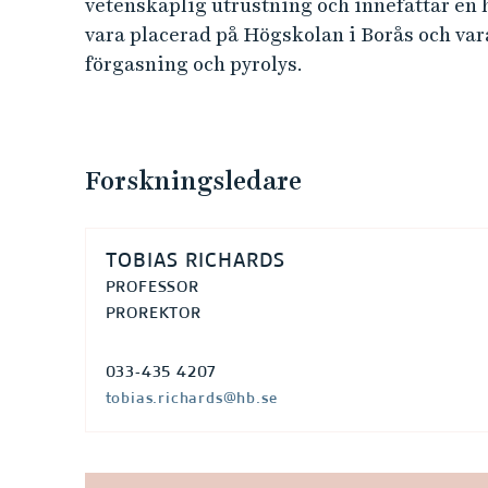
vetenskaplig utrustning och innefattar en 
l
vara placerad på Högskolan i Borås och vara
i
förgasning och pyrolys.
n
g
Forskningsledare
a
TOBIAS RICHARDS
v
PROFESSOR
a
PROREKTOR
v
033-435 4207
tobias.richards@hb.se
f
a