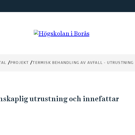
av
r
ch
TAL
PROJEKT
TERMISK BEHANDLING AV AVFALL - UTRUSTNING
enskaplig utrustning och innefattar