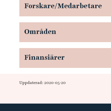
Forskare/Medarbetare
l
l
-
Områden
u
t
Finansiärer
r
u
Uppdaterad: 2020-05-20
s
t