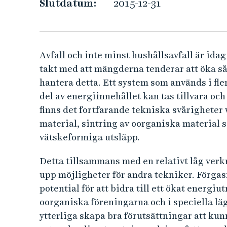
m
e
Slutdatum:
2015-12-31
h
i
å
l
s
l
Avfall och inte minst hushållsavfall är ida
e
takt med att mängderna tenderar att öka så
k
t
hantera detta. Ett system som används i fler
b
del av energiinnehållet kan tas tillvara oc
finns det fortfarande tekniska svårighete
e
material, sintring av oorganiska material 
vätskeformiga utsläpp.
h
Detta tillsammans med en relativt låg ver
a
upp möjligheter för andra tekniker. Förgasn
n
potential för att bidra till ett ökat energ
oorganiska föreningarna och i speciella läge
d
ytterliga skapa bra förutsättningar att kun