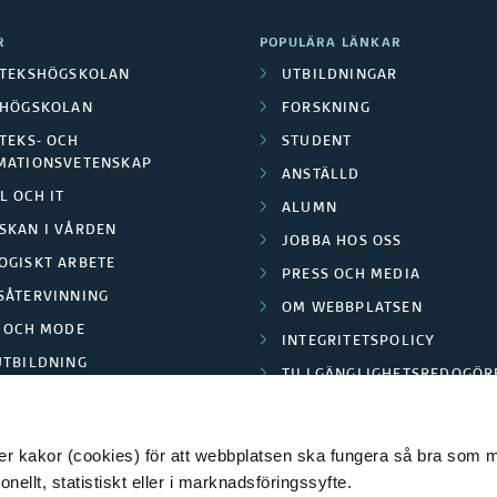
R
POPULÄRA LÄNKAR
OTEKSHÖGSKOLAN
UTBILDNINGAR
LHÖGSKOLAN
FORSKNING
TEKS- OCH
STUDENT
MATIONSVETENSKAP
ANSTÄLLD
L OCH IT
ALUMN
SKAN I VÅRDEN
JOBBA HOS OSS
OGISKT ARBETE
PRESS OCH MEDIA
SÅTERVINNING
OM WEBBPLATSEN
L OCH MODE
INTEGRITETSPOLICY
UTBILDNING
TILLGÄNGLIGHETSREDOGÖR
E PARK BORÅS
 kakor (cookies) för att webbplatsen ska fungera så bra som möj
ellt, statistiskt eller i marknadsföringssyfte.