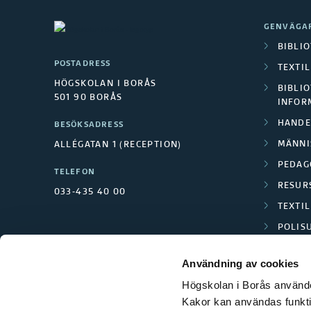
n
i
GENVÄGA
BIBLI
n
POSTADRESS
TEXTI
HÖGSKOLAN I BORÅS
g
BIBLIO
501 90 BORÅS
INFOR
f
HANDE
BESÖKSADRESS
MÄNNI
ALLÉGATAN 1 (RECEPTION)
ö
PEDAG
TELEFON
r
RESUR
033-435 40 00
TEXTI
p
POLIS
y
SCIENC
Användning av cookies
r
Högskolan i Borås använder
Kakor kan användas funktion