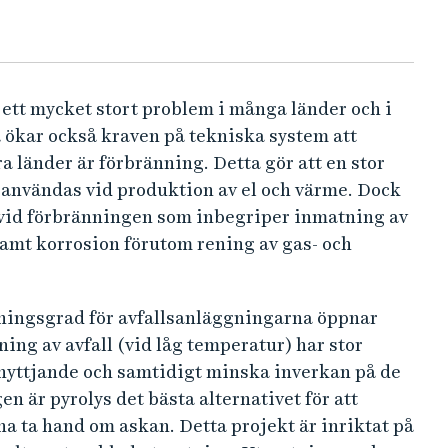
g ett mycket stort problem i många länder och i
 ökar också kraven på tekniska system att
a länder är förbränning. Detta gör att en stor
h användas vid produktion av el och värme. Dock
r vid förbränningen som inbegriper inmatning av
samt korrosion förutom rening av gas- och
kningsgrad för avfallsanläggningarna öppnar
ing av avfall (vid låg temperatur) har stor
iutnyttjande och samtidigt minska inverkan på de
n är pyrolys det bästa alternativet för att
na ta hand om askan. Detta projekt är inriktat på