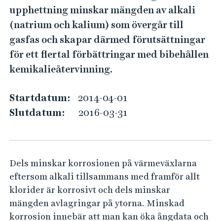
k
e
upphettning minskar mängden av alkali
h
f
(natrium och kalium) som övergår till
å
ö
gasfas och skapar därmed förutsättningar
l
r
l
för ett flertal förbättringar med bibehållen
b
e
kemikalieåtervinning.
e
t
h
Startdatum:
2014-04-01
a
Slutdatum:
2016-03-31
n
d
l
Dels minskar korrosionen på värmeväxlarna
i
eftersom alkali tillsammans med framför allt
n
klorider är korrosivt och dels minskar
g
mängden avlagringar på ytorna. Minskad
a
korrosion innebär att man kan öka ångdata och