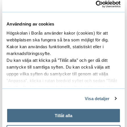
Sverige har idag industri som är inriktad på
panntillverkning.
Användning av cookies
Högskolan i Borås använder kakor (cookies) för att
webbplatsen ska fungera så bra som möjligt för dig.
Projektledare
Kakor kan användas funktionellt, statistiskt eller i
marknadsföringssyfte.
Du kan välja att klicka på ”Tillåt alla” och ger då ditt
TOBIAS RICHARDS
samtycke till samtliga syften. Du kan också välja att
PROFESSOR
uppge vilka syften du samtycker till genom att välja
PROREKTOR
"Anpassa", klicka i rutan bredvid syftet och sedan ”Tillåt
urval”. Du kan när som helst ta tillbaka ditt samtycke
033-435 4207
genom att öppna CookieBot på vår sida och klicka på ”Ta
Visa detaljer
tobias.richards@hb.se
tillbaka samtycke”.
På fliken "Information" kan du läsa om hur kakorna
används och hur vi och våra leverantörer inhämtar och
Tillåt alla
behandlar personuppgifter.
Forskare/Medarbetare