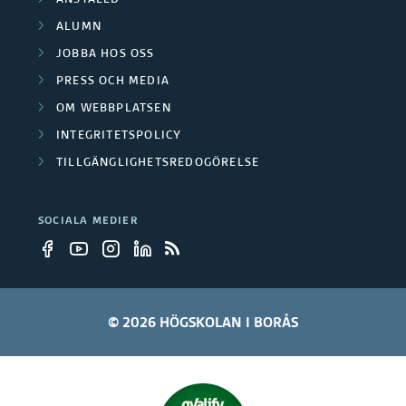
ANSTÄLLD
e
b
ALUMN
r
JOBBA HOS OSS
e
PRESS OCH MEDIA
t
OM WEBBPLATSEN
a
INTEGRITETSPOLICY
TILLGÄNGLIGHETSREDOGÖRELSE
r
e
SOCIALA MEDIER
© 2026 HÖGSKOLAN I BORÅS