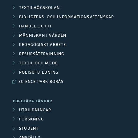
O
r
TEXTILHÖGSKOLAN
s
m
BIBLIOTEKS- OCH INFORMATIONSVETENSKAP
a
k
HANDEL OCH IT
r
F
a
MÄNNISKAN I VÅRDEN
å
i
PEDAGOGISKT ARBETE
r
d
RESURSÅTERVINNING
n
e
TEXTIL OCH MODE
e
a
/
POLISUTBILDNING
n
n
SCIENCE PARK BORÅS
M
s
e
POPULÄRA LÄNKAR
i
d
UTBILDNINGAR
ä
FORSKNING
a
STUDENT
r
r