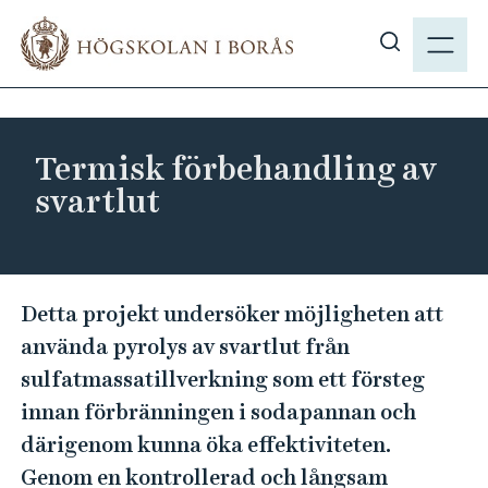
H
M
o
E
V
p
N
i
p
Y
s
a
a
t
Termisk förbehandling av
s
i
svartlut
ö
l
k
l
p
h
å
u
T
Detta projekt undersöker möjligheten att
h
v
e
b
använda pyrolys av svartlut från
u
r
.
sulfatmassatillverkning som ett försteg
d
m
s
i
innan förbränningen i sodapannan och
i
e
n
därigenom kunna öka effektiviteten.
s
n
Genom en kontrollerad och långsam