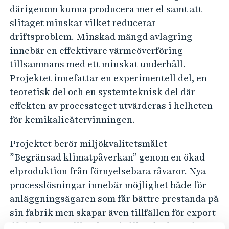
v
därigenom kunna producera mer el samt att
s
slitaget minskar vilket reducerar
v
driftsproblem. Minskad mängd avlagring
a
innebär en effektivare värmeöverföring
r
tillsammans med ett minskat underhåll.
Projektet innefattar en experimentell del, en
t
teoretisk del och en systemteknisk del där
l
effekten av processteget utvärderas i helheten
u
för kemikalieåtervinningen.
t
Projektet berör miljökvalitetsmålet
”Begränsad klimatpåverkan” genom en ökad
elproduktion från förnyelsebara råvaror. Nya
processlösningar innebär möjlighet både för
anläggningsägaren som får bättre prestanda på
sin fabrik men skapar även tillfällen för export
då det kräver tillverkare i olika skeden och