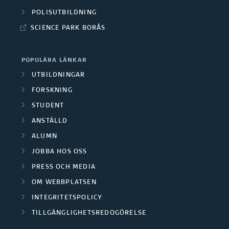
e
e
T
a
r
POLISUTBILDNING
e
n
d
n
SCIENCE PARK BORÅS
o
a
a
s
c
j
POPULÄRA LÄNKAR
r
h
i
e
UTBILDNINGAR
e
b
ä
FORSKNING
k
r
e
STUDENT
r
E
t
ANSTÄLLD
t
d
e
d
ALUMN
u
a
r
JOBBA HOS OSS
e
c
r
PRESS OCH MEDIA
a
l
OM WEBBPLATSEN
e
t
t
INTEGRITETSPOLICY
i
TILLGÄNGLIGHETSREDOGÖRELSE
a
o