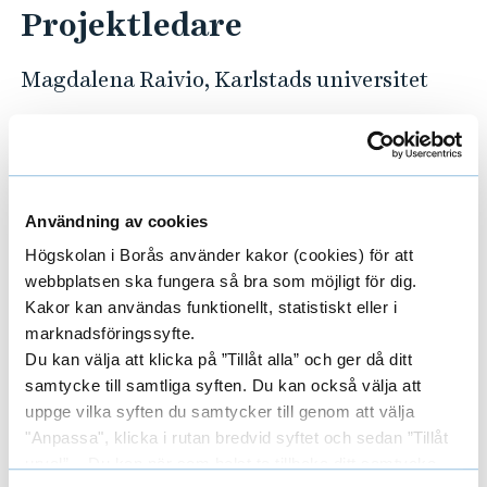
n
Projektledare
d
W
Magdalena Raivio, Karlstads universitet
o
r
Forskare/Medarbetare
E
l
x
d
Användning av cookies
v
p
Externa projektdeltagare
Högskolan i Borås använder kakor (cookies) för att
E
i
webbplatsen ska fungera så bra som möjligt för dig.
a
e
x
Kakor kan användas funktionellt, statistiskt eller i
n
w
marknadsföringssyfte.
p
Områden
Du kan välja att klicka på ”Tillåt alla” och ger då ditt
s
E
d
samtycke till samtliga syften. Du kan också välja att
a
i
x
uppge vilka syften du samtycker till genom att välja
e
n
n
"Anpassa", klicka i rutan bredvid syftet och sedan ”Tillåt
p
r
S
Finansiärer
urval”. Du kan när som helst ta tillbaka ditt samtycke
E
d