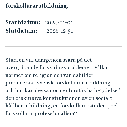
l
e
förskollärarutbildning.
h
a
å
c
Startdatum:
2024-01-01
l
e
Slutdatum:
2026-12-31
l
o
e
f
t
R
Studien vill därigenom svara på det
e
övergripande forskningsproblemet: Vilka
l
normer om religion och världsbilder
i
produceras i svensk förskollärarutbildning –
g
och hur kan dessa normer förstås ha betydelse i
i
den diskursiva konstruktionen av en socialt
o
hållbar utbildning, en förskollärarstudent, och
n
förskollärarprofessionalism?
a