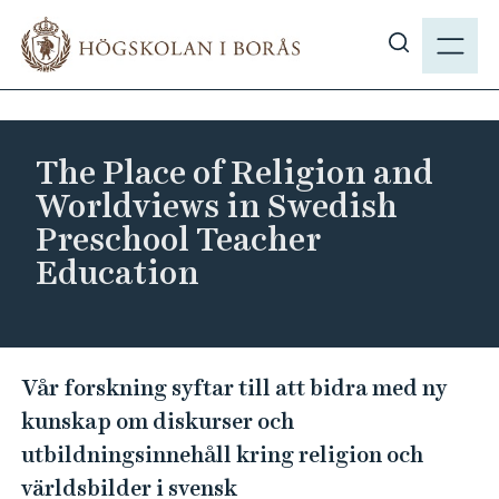
H
M
o
E
V
p
N
i
p
Y
s
a
a
t
The Place of Religion and
s
i
Worldviews in Swedish
ö
l
Preschool Teacher
k
l
Education
p
h
å
u
h
v
b
u
T
.
Vår forskning syftar till att bidra med ny
d
h
s
i
kunskap om diskurser och
e
e
n
utbildningsinnehåll kring religion och
P
n
världsbilder i svensk