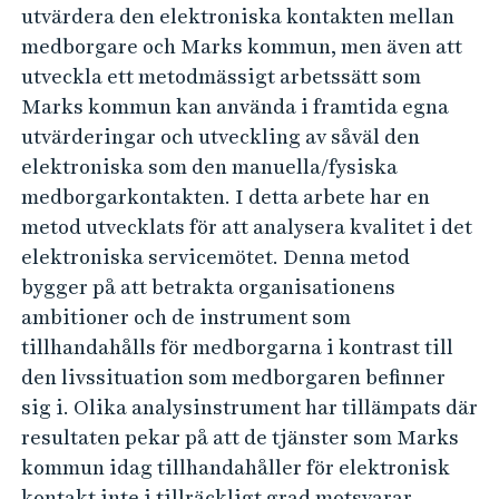
r
utvärdera den elektroniska kontakten mellan
k
medborgare och Marks kommun, men även att
o
utveckla ett metodmässigt arbetssätt som
n
Marks kommun kan använda i framtida egna
utvärderingar och utveckling av såväl den
t
elektroniska som den manuella/fysiska
a
medborgarkontakten. I detta arbete har en
k
metod utvecklats för att analysera kvalitet i det
t
elektroniska servicemötet. Denna metod
e
bygger på att betrakta organisationens
r
ambitioner och de instrument som
i
tillhandahålls för medborgarna i kontrast till
M
den livssituation som medborgaren befinner
a
sig i. Olika analysinstrument har tillämpats där
resultaten pekar på att de tjänster som Marks
r
kommun idag tillhandahåller för elektronisk
k
kontakt inte i tillräckligt grad motsvarar