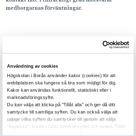
s
medborgarnas förväntningar.
K
o
m
m
Projektledare
u
n
NICKLAS SALOMONSON
Användning av cookies
PROFESSOR
Högskolan i Borås använder kakor (cookies) för att
webbplatsen ska fungera så bra som möjligt för dig.
Kakor kan användas funktionellt, statistiskt eller i
033-435 4479
marknadsföringssyfte.
nicklas.salomonson@hb.se
Du kan välja att klicka på ”Tillåt alla” och ger då ditt
samtycke till samtliga syften. Du kan också välja att
uppge vilka syften du samtycker till genom att välja
Forskningsledare
"Anpassa", klicka i rutan bredvid syftet och sedan ”Tillåt
urval”. Du kan när som helst ta tillbaka ditt samtycke