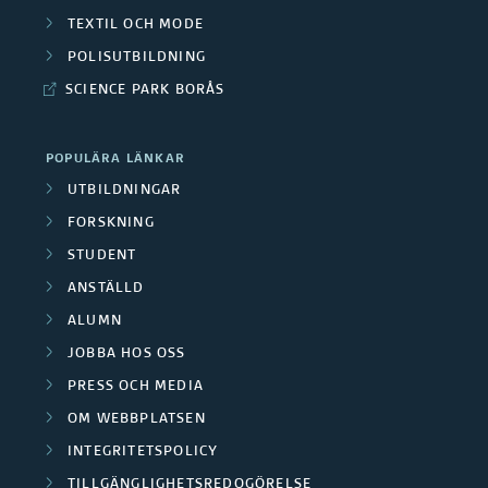
n
e
TEXTIL OCH MODE
a
a
/
POLISUTBILDNING
r
n
SCIENCE PARK BORÅS
M
g
s
e
r
POPULÄRA LÄNKAR
i
d
UTBILDNINGAR
u
ä
FORSKNING
a
p
STUDENT
r
r
ANSTÄLLD
p
e
b
ALUMN
e
r
JOBBA HOS OSS
e
r
PRESS OCH MEDIA
t
OM WEBBPLATSEN
a
INTEGRITETSPOLICY
TILLGÄNGLIGHETSREDOGÖRELSE