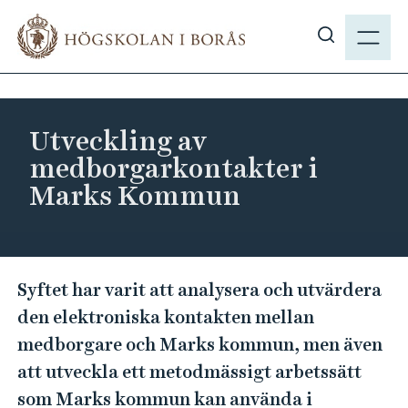
H
M
o
E
V
p
N
i
p
Y
s
a
a
t
Utveckling av
s
i
medborgarkontakter i
ö
l
Marks Kommun
k
l
p
h
å
u
h
v
U
b
Syftet har varit att analysera och utvärdera
u
t
.
den elektroniska kontakten mellan
d
v
s
i
medborgare och Marks kommun, men även
e
e
n
att utveckla ett metodmässigt arbetssätt
c
n
som Marks kommun kan använda i