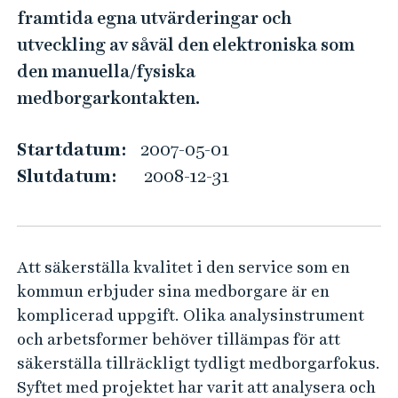
k
e
framtida egna utvärderingar och
h
l
utveckling av såväl den elektroniska som
å
i
den manuella/fysiska
l
n
l
medborgarkontakten.
g
e
a
t
Startdatum:
2007-05-01
v
Slutdatum:
2008-12-31
m
e
d
Att säkerställa kvalitet i den service som en
b
kommun erbjuder sina medborgare är en
o
komplicerad uppgift. Olika analysinstrument
r
och arbetsformer behöver tillämpas för att
g
säkerställa tillräckligt tydligt medborgarfokus.
a
Syftet med projektet har varit att analysera och