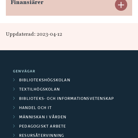
Finansiärer
E
d
a
x
e
n
p
r
Uppdaterad: 2023-04-12
d
a
a
e
n
F
r
d
o
GENVÄGAR
a
e
r
BIBLIOTEKSHÖGSKOLAN
F
r
TEXTILHÖGSKOLAN
s
o
BIBLIOTEKS- OCH INFORMATIONSVETENSKAP
a
k
HANDEL OCH IT
r
F
a
MÄNNISKAN I VÅRDEN
s
i
PEDAGOGISKT ARBETE
r
k
RESURSÅTERVINNING