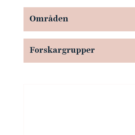
Områden
Forskargrupper
B
i
l
d