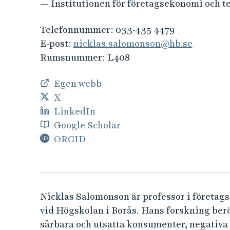
e
— Institutionen för företagsekonomi och 
h
å
Telefonnummer:
033-435 4479
l
E-post:
nicklas.salomonson@hb.se
l
Rumsnummer:
L408
e
t
Egen webb
X
LinkedIn
Google Scholar
ORCID
Nicklas Salomonson är professor i företag
vid Högskolan i Borås. Hans forskning ber
sårbara och utsatta konsumenter, negativ