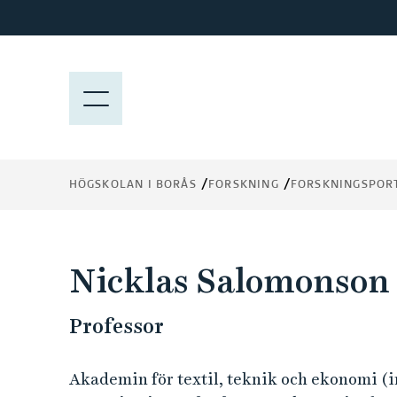
H
o
p
p
M
a
E
t
N
i
Y
l
HÖGSKOLAN I BORÅS
FORSKNING
FORSKNINGSPOR
l
h
u
v
Nicklas Salomonson
u
d
Professor
i
n
n
Akademin för textil, teknik och ekonomi (