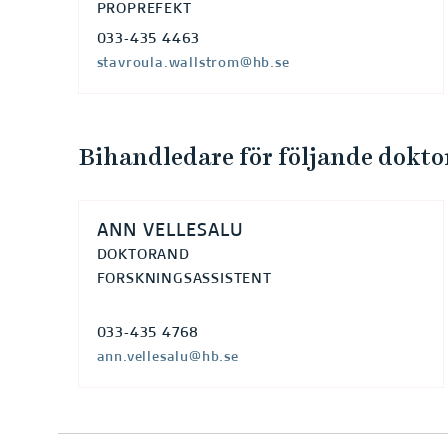
PROPREFEKT
033-435 4463
stavroula.wallstrom@hb.se
Bihandledare för följande dokt
ANN VELLESALU
DOKTORAND
FORSKNINGSASSISTENT
033-435 4768
ann.vellesalu@hb.se