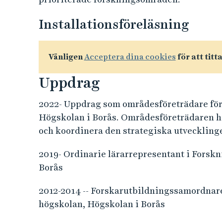
Installationsföreläsning
Vänligen
Acceptera dina cookies
för att titt
Uppdrag
2022- Uppdrag som områdesföreträdare för
Högskolan i Borås. Områdesföreträdaren har
och koordinera den strategiska utvecklin
2019- Ordinarie lärarrepresentant i Forsk
Borås
2012-2014 -- Forskarutbildningssamordnare
högskolan, Högskolan i Borås