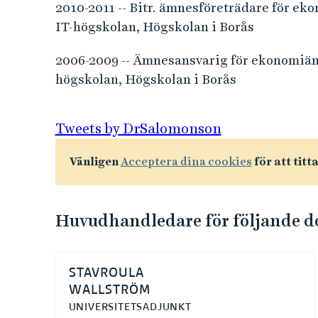
2010-2011 -- Bitr. ämnesföreträdare för ek
IT-högskolan, Högskolan i Borås
2006-2009 -- Ämnesansvarig för ekonomiämn
högskolan, Högskolan i Borås
Tweets by DrSalomonson
Vänligen
Acceptera dina cookies
för att titt
Huvudhandledare för följande d
STAVROULA
WALLSTRÖM
UNIVERSITETSADJUNKT