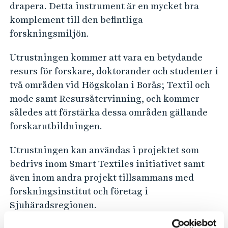
i
drapera. Detta instrument är en mycket bra
n
komplement till den befintliga
g
forskningsmiljön.
-
Utrustningen kommer att vara en betydande
t
resurs för forskare, doktorander och studenter i
e
två områden vid Högskolan i Borås; Textil och
s
mode samt Resursåtervinning, och kommer
t
således att förstärka dessa områden gällande
e
forskarutbildningen.
r
Utrustningen kan användas i projektet som
o
bedrivs inom Smart Textiles initiativet samt
c
även inom andra projekt tillsammans med
h
forskningsinstitut och företag i
m
Sjuhäradsregionen.
ä