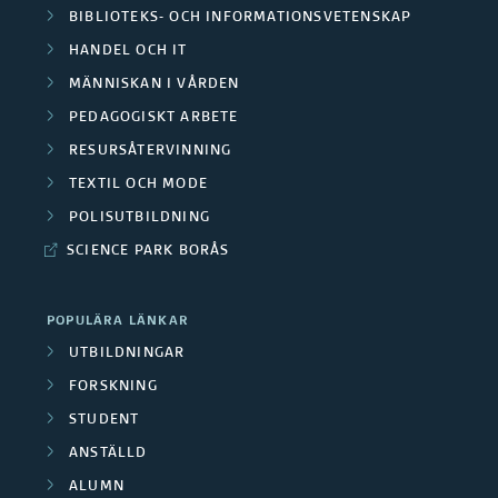
s
m
BIBLIOTEKS- OCH INFORMATIONSVETENSKAP
a
k
HANDEL OCH IT
r
F
a
MÄNNISKAN I VÅRDEN
å
i
PEDAGOGISKT ARBETE
r
d
RESURSÅTERVINNING
n
e
TEXTIL OCH MODE
e
a
/
POLISUTBILDNING
n
n
SCIENCE PARK BORÅS
M
s
e
POPULÄRA LÄNKAR
i
d
UTBILDNINGAR
ä
FORSKNING
a
STUDENT
r
r
ANSTÄLLD
e
b
ALUMN