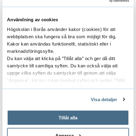
Vänligen
Acceptera marknadsförings-cookies
t
för att titta på innehållet.
n
i
Användning av cookies
n
Högskolan i Borås använder kakor (cookies) för att
Forskningsledare
webbplatsen ska fungera så bra som möjligt för dig.
g
Kakor kan användas funktionellt, statistiskt eller i
a
marknadsföringssyfte.
BEHNAZ BAGHAEI
v
Du kan välja att klicka på ”Tillåt alla” och ger då ditt
UNIVERSITETSLEKTOR
t
samtycke till samtliga syften. Du kan också välja att
uppge vilka syften du samtycker till genom att välja
y
"Anpassa", klicka i rutan bredvid syftet och sedan ”Tillåt
g
urval”. Du kan när som helst ta tillbaka ditt samtycke
033-435 5904
e
genom att öppna CookieBot på vår sida och klicka på ”Ta
behnaz.baghaei@hb.se
Visa detaljer
r
tillbaka samtycke”.
På fliken "Information" kan du läsa om hur kakorna
s
används och hur vi och våra leverantörer inhämtar och
Tillåt alla
f
Forskare/Medarbetare
behandlar personuppgifter.
E
ö
Anpassa