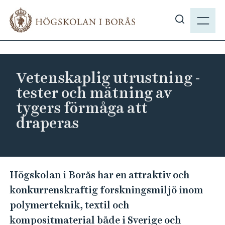
H
M
o
E
V
p
N
i
p
Y
s
a
a
t
Vetenskaplig utrustning -
s
i
tester och mätning av
ö
l
tygers förmåga att
k
l
draperas
p
h
å
u
h
v
b
u
V
.
Högskolan i Borås har en attraktiv och
d
e
s
i
konkurrenskraftig forskningsmiljö inom
t
e
n
polymerteknik, textil och
e
n
kompositmaterial både i Sverige och