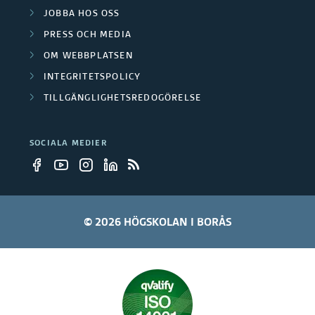
r
JOBBA HOS OSS
e
PRESS OCH MEDIA
t
OM WEBBPLATSEN
a
INTEGRITETSPOLICY
TILLGÄNGLIGHETSREDOGÖRELSE
r
e
SOCIALA MEDIER
© 2026 HÖGSKOLAN I BORÅS