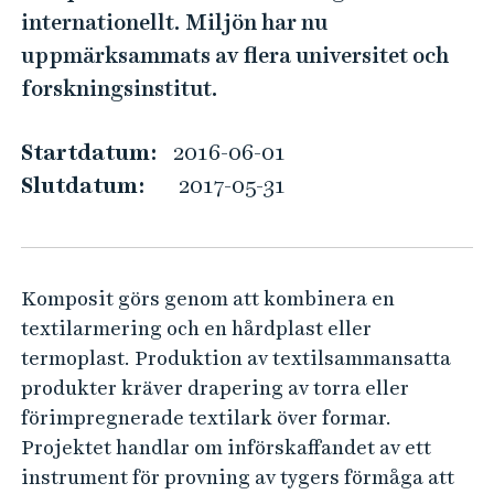
n
e
internationellt. Miljön har nu
h
s
uppmärksammats av flera universitet och
å
k
forskningsinstitut.
l
a
l
p
e
Startdatum:
2016-06-01
l
t
Slutdatum:
2017-05-31
i
g
u
Komposit görs genom att kombinera en
t
textilarmering och en hårdplast eller
r
termoplast. Produktion av textilsammansatta
u
produkter kräver drapering av torra eller
s
förimpregnerade textilark över formar.
t
Projektet handlar om införskaffandet av ett
n
instrument för provning av tygers förmåga att