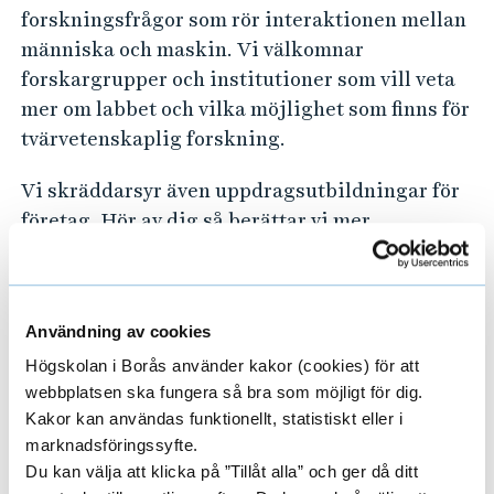
forskningsfrågor som rör interaktionen mellan
människa och maskin. Vi välkomnar
forskargrupper och institutioner som vill veta
mer om labbet och vilka möjlighet som finns för
tvärvetenskaplig forskning.
Vi skräddarsyr även uppdragsutbildningar för
företag. Hör av dig så berättar vi mer.
Kontakta oss
Magnus Bengtsson
, prefekt vid Institutionen
Användning av cookies
för ingenjörsvetenskap
Högskolan i Borås använder kakor (cookies) för att
webbplatsen ska fungera så bra som möjligt för dig.
Automationslabbet har mottagit finansiering från
Kakor kan användas funktionellt, statistiskt eller i
Sparbanken Sjuhärads ägarstiftelse.
marknadsföringssyfte.
Du kan välja att klicka på ”Tillåt alla” och ger då ditt