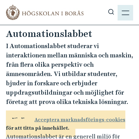
H
M
o
E
V
p
N
i
p
Automationslabbet
Y
s
a
a
t
I Automationslabbet studerar vi
s
i
interaktionen mellan människa och maskin,
ö
l
från flera olika perspektiv och
k
l
ämnesområden. Vi utbildar studenter,
p
h
å
bjuder in forskare och erbjuder
u
h
v
uppdragsutbildningar och möjlighet för
b
u
företag att prova olika tekniska lösningar.
.
d
s
i
Vänligen
Acceptera marknadsförings-cookies
e
n
för att titta på innehållet.
n
Automationslabbet är en generell miljö för