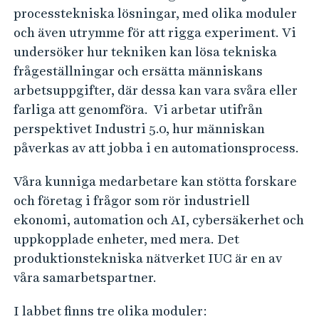
e
processtekniska lösningar, med olika moduler
h
och även utrymme för att rigga experiment. Vi
å
undersöker hur tekniken kan lösa tekniska
l
frågeställningar och ersätta människans
l
arbetsuppgifter, där dessa kan vara svåra eller
e
farliga att genomföra. Vi arbetar utifrån
t
perspektivet Industri 5.0, hur människan
påverkas av att jobba i en automationsprocess.
Våra kunniga medarbetare kan stötta forskare
och företag i frågor som rör industriell
ekonomi, automation och AI, cybersäkerhet och
uppkopplade enheter, med mera. Det
produktionstekniska nätverket IUC är en av
våra samarbetspartner.
I labbet finns tre olika moduler: