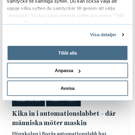
samtycke till samtliga syften. Du kan också välja att
uppge vilka syften du samtycker till genom att välja
"Anpassa", klicka i rutan bredvid syftet och sedan ”Tillåt
Läs mer
urval”. Du kan när som helst ta tillbaka ditt samtycke
genom att öppna CookieBot på vår sida och klicka på ”Ta
Visa detaljer
tillbaka samtycke”.
På fliken "Information" kan du läsa om hur kakorna
används och hur vi och våra leverantörer inhämtar och
Tillåt alla
behandlar personuppgifter.
Anpassa
Avvisa
2023-05-30
TEXT + FILM
Kika in i automationslabbet – där
människa möter maskin
Högskolan i Borås automationslabb har