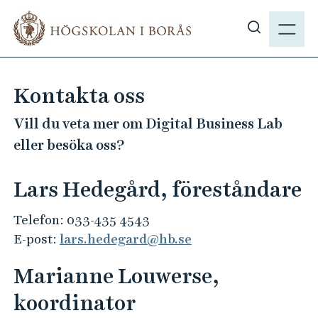
H
M
o
E
V
p
N
i
p
Y
s
a
Kontakta oss
a
t
s
i
Vill du veta mer om Digital Business Lab
ö
l
eller besöka oss?
k
l
p
h
Lars Hedegård, föreståndare
å
u
h
v
Telefon: 033-435 4543
b
u
E-post:
lars.hedegard@hb.se
.
d
s
i
Marianne Louwerse,
e
n
koordinator
n