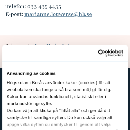
e
Telefon: 033-435 4435
h
E-post:
marianne.louwerse@hb.se
å
l
l
e
Sidansvarig:
Lars Hedegård
t
Uppdaterad: 2024-11-11
Användning av cookies
Högskolan i Borås använder kakor (cookies) för att
GENVÄGAR
webbplatsen ska fungera så bra som möjligt för dig.
Kakor kan användas funktionellt, statistiskt eller i
BIBLIOTEKSHÖGSKOLAN
marknadsföringssyfte.
TEXTILHÖGSKOLAN
Du kan välja att klicka på ”Tillåt alla” och ger då ditt
BIBLIOTEKS- OCH INFORMATIONSVETENSKAP
samtycke till samtliga syften. Du kan också välja att
HANDEL OCH IT
uppge vilka syften du samtycker till genom att välja