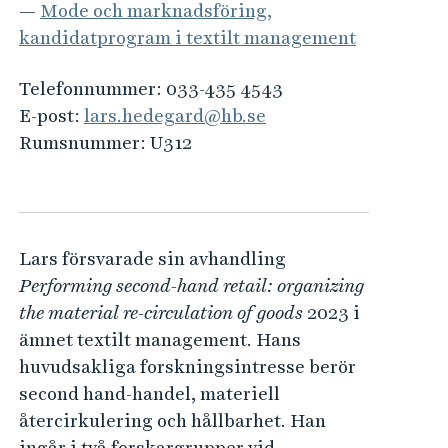
e
—
Mode och marknadsföring,
h
kandidatprogram i textilt management
å
l
Telefonnummer:
033-435 4543
l
E-post:
lars.hedegard@hb.se
e
Rumsnummer:
U312
t
Lars försvarade sin avhandling
Performing second-hand retail: organizing
the material re-circulation of goods
2023 i
ämnet textilt management. Hans
huvudsakliga forskningsintresse berör
second hand-handel, materiell
återcirkulering och hållbarhet. Han
ingår i två forskargrupper vid