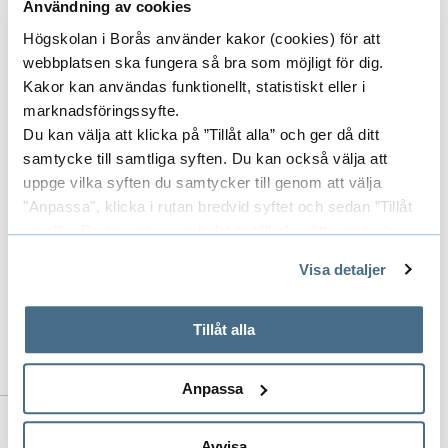
Användning av cookies
Högskolan i Borås använder kakor (cookies) för att
webbplatsen ska fungera så bra som möjligt för dig.
Kakor kan användas funktionellt, statistiskt eller i
Bihandledare för följande
marknadsföringssyfte.
doktorander
Du kan välja att klicka på ”Tillåt alla” och ger då ditt
samtycke till samtliga syften. Du kan också välja att
uppge vilka syften du samtycker till genom att välja
JOSEFINE NYSTRÖM
"Anpassa", klicka i rutan bredvid syftet och sedan ”Tillåt
DOKTORAND
urval”. Du kan när som helst ta tillbaka ditt samtycke
genom att öppna CookieBot på vår sida och klicka på ”Ta
Visa detaljer
tillbaka samtycke”.
033-435 4351
På fliken "Information" kan du läsa om hur kakorna
josefine.nystrom@hb.se
används och hur vi och våra leverantörer inhämtar och
Tillåt alla
behandlar personuppgifter.
Anpassa
Till forskarens publikationer i DiVA
Avvisa