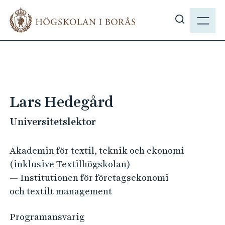
H
M
o
E
V
p
N
i
p
Y
s
a
a
t
s
i
ö
l
Lars Hedegård
k
l
p
Universitetslektor
h
å
u
h
v
Akademin för textil, teknik och ekonomi
b
u
(inklusive Textilhögskolan)
.
d
— Institutionen för företagsekonomi
s
i
och textilt management
e
n
n
Programansvarig