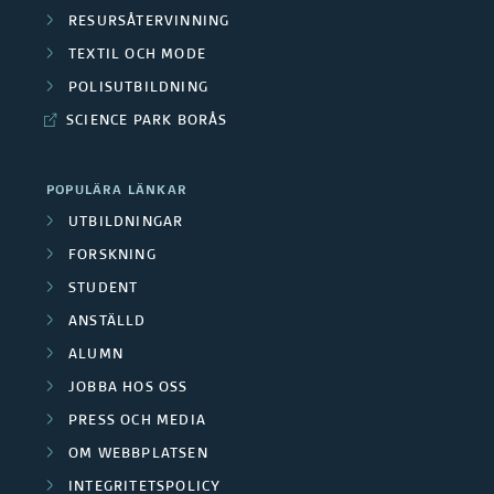
a
u
b
RESURSÅTERVINNING
r
e
F
t
TEXTIL OCH MODE
l
å
f
o
POLISUTBILDNING
a
i
d
o
SCIENCE PARK BORÅS
r
d
k
e
r
s
e
a
POPULÄRA LÄNKAR
n
s
k
UTBILDNINGAR
f
t
k
FORSKNING
a
o
i
STUDENT
n
r
r
ANSTÄLLD
o
i
g
ALUMN
s
n
n
JOBBA HOS OSS
r
k
e
PRESS OCH MEDIA
g
u
n
OM WEBBPLATSEN
r
s
p
INTEGRITETSPOLICY