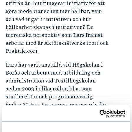
utifrån är: hur fungerar initiativ för att
göra modebranschen mer hållbar, vem
och vad ingår i initiativen och hur
hållbarhet skapas i initiativen? De
teoretiska perspektiv som Lars främst
arbetar med är Aktörs-nätverks teori och
Praktikteori.
Lars har varit anställd vid Högskolan i
Borås och arbetat med utbildning och
administration vid Textilhögskolan
sedan 2009 i olika roller, bl.a. som
studierektor och programansvarig.
Sedan 2017 är Lars programansvarig för
Kandidatprogrammet i textilt
management med inriktning mode och
handel.