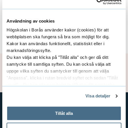
vetenskapsfestivalen ForskarFredag - Sveriges
mest spridda vetenskapsfestival.
Användning av cookies
Läs mer och boka på Navets hemsida
Högskolan i Borås använder kakor (cookies) för att
webbplatsen ska fungera så bra som möjligt för dig.
Ladda ner kalenderhändelse
Kakor kan användas funktionellt, statistiskt eller i
marknadsföringssyfte.
Du kan välja att klicka på ”Tillåt alla” och ger då ditt
Sidansvarig:
Lina Färm
samtycke till samtliga syften. Du kan också välja att
Publiceringsdatum: 2026-06-24
uppge vilka syften du samtycker till genom att välja
Uppdaterad: 2026-06-24
"Anpassa", klicka i rutan bredvid syftet och sedan ”Tillåt
urval”. Du kan när som helst ta tillbaka ditt samtycke
genom att öppna CookieBot på vår sida och klicka på ”Ta
Visa detaljer
tillbaka samtycke”.
På fliken "Information" kan du läsa om hur kakorna
används och hur vi och våra leverantörer inhämtar och
GENVÄGAR
Tillåt alla
behandlar personuppgifter.
BIBLIOTEKSHÖGSKOLAN