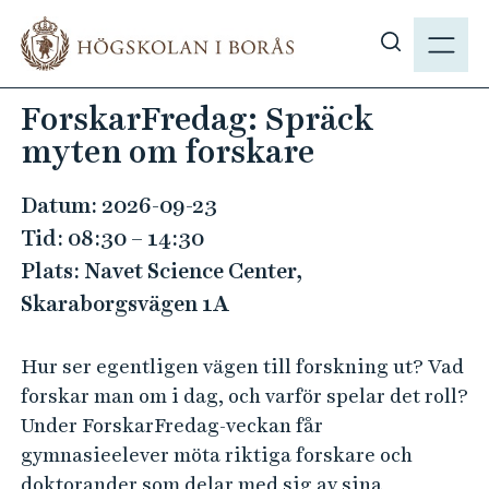
H
M
o
E
V
p
N
i
p
ForskarFredag: Spräck
Y
s
a
myten om forskare
a
t
s
i
ö
Datum: 2026-09-23
l
k
Tid: 08:30 – 14:30
l
p
h
Plats: Navet Science Center,
å
u
Skaraborgsvägen 1A
h
v
b
u
Hur ser egentligen vägen till forskning ut? Vad
.
d
forskar man om i dag, och varför spelar det roll?
s
i
Under ForskarFredag-veckan får
e
n
gymnasieelever möta riktiga forskare och
n
doktorander som delar med sig av sina