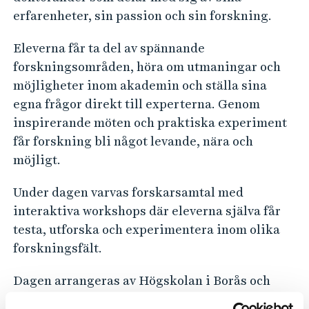
e
erfarenheter, sin passion och sin forskning.
h
å
Eleverna får ta del av spännande
l
forskningsområden, höra om utmaningar och
l
möjligheter inom akademin och ställa sina
e
egna frågor direkt till experterna. Genom
t
inspirerande möten och praktiska experiment
får forskning bli något levande, nära och
möjligt.
Under dagen varvas forskarsamtal med
interaktiva workshops där eleverna själva får
testa, utforska och experimentera inom olika
forskningsfält.
Dagen arrangeras av Högskolan i Borås och
Navet Science Center, som en del av