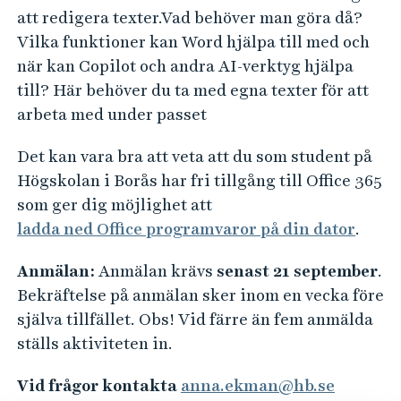
e
att redigera texter.Vad behöver man göra då?
h
Vilka funktioner kan Word hjälpa till med och
å
när kan Copilot och andra AI-verktyg hjälpa
l
till? Här behöver du ta med egna texter för att
l
arbeta med under passet
e
t
Det kan vara bra att veta att du som student på
Högskolan i Borås har fri tillgång till Office 365
som ger dig möjlighet att
ladda ned Office programvaror på din dator
.
Anmälan:
Anmälan krävs
senast 21 september
.
Bekräftelse på anmälan sker inom en vecka före
själva tillfället. Obs! Vid färre än fem anmälda
ställs aktiviteten in.
Vid frågor kontakta
anna.ekman@hb.se