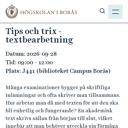
H
M
o
E
V
p
N
i
p
Tips och trix -
Y
s
a
textbearbetning
a
t
s
i
ö
Datum: 2026-09-28
l
k
Tid: 09:00 – 12:00
l
p
h
Plats: J441 (biblioteket Campus Borås)
å
u
h
v
Många examinationer bygger på skriftliga
b
u
inlämningar och ofta skriver man tillsammans.
.
d
Hur arbetar man då med texten för att den ska
s
i
bli enhetlig och fungerande? En akademisk
e
n
text skrivs sällan från början till slut, vilket
n
innebär att man behöver utveckla sin förmåga