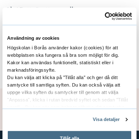
Obs! Detta är ett generellt
undervisningstillfälle för alla intresserade
studenter på Högskolan i Borås. En del
program har också kursintegrerad
Användning av cookies
undervisning i akademiskt språk som en del av
Högskolan i Borås använder kakor (cookies) för att
ordinarie kurs. Material och innehåll kan vara
webbplatsen ska fungera så bra som möjligt för dig.
överlappande.
Kakor kan användas funktionellt, statistiskt eller i
marknadsföringssyfte.
Ladda ner kalenderhändelse
Du kan välja att klicka på ”Tillåt alla” och ger då ditt
samtycke till samtliga syften. Du kan också välja att
uppge vilka syften du samtycker till genom att välja
Sidansvarig:
Anna Ekman
"Anpassa", klicka i rutan bredvid syftet och sedan ”Tillåt
Publiceringsdatum: 2026-06-01
urval”. Du kan när som helst ta tillbaka ditt samtycke
Uppdaterad: 2026-06-01
genom att öppna CookieBot på vår sida och klicka på ”Ta
Visa detaljer
tillbaka samtycke”.
På fliken "Information" kan du läsa om hur kakorna
används och hur vi och våra leverantörer inhämtar och
Tillåt alla