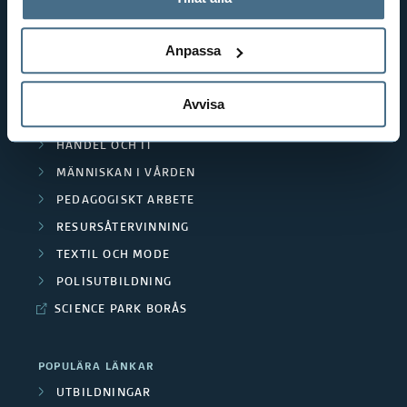
behandlar personuppgifter.
GENVÄGAR
Anpassa
BIBLIOTEKSHÖGSKOLAN
TEXTILHÖGSKOLAN
Avvisa
BIBLIOTEKS- OCH INFORMATIONSVETENSKAP
HANDEL OCH IT
MÄNNISKAN I VÅRDEN
PEDAGOGISKT ARBETE
RESURSÅTERVINNING
TEXTIL OCH MODE
POLISUTBILDNING
SCIENCE PARK BORÅS
POPULÄRA LÄNKAR
UTBILDNINGAR