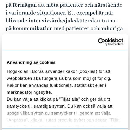
på förmågan att möta patienter och närstående
i varierande situationer. Ett exempel är när
blivande intensivvårdssjuksköterskor tränar
på kommunikation med patienter och anhöriga
i samband med vård i livets slutskede.
– I undervisningen handlar det om att arbeta
med reflektion och att på olika sätt levandegöra
Användning av cookies
den vårdvetenskapliga teorin. Det kan
Högskolan i Borås använder kakor (cookies) för att
exempelvis ske i olika scenarier där
webbplatsen ska fungera så bra som möjligt för dig.
studenterna får öva på svåra samtal och
Kakor kan användas funktionellt, statistiskt eller i
situationer och som sedan åtföljs av reflektion.
marknadsföringssyfte.
Genom reflektion kan studenternas förståelse
Du kan välja att klicka på ”Tillåt alla” och ger då ditt
för patienten och anhörigas situation utvecklas
samtycke till samtliga syften. Du kan också välja att
med hjälp av teoretisk kunskap, säger
uppge vilka syften du samtycker till genom att välja
Elisabeth.
"Anpassa", klicka i rutan bredvid syftet och sedan ”Tillåt
urval”. Du kan när som helst ta tillbaka ditt samtycke