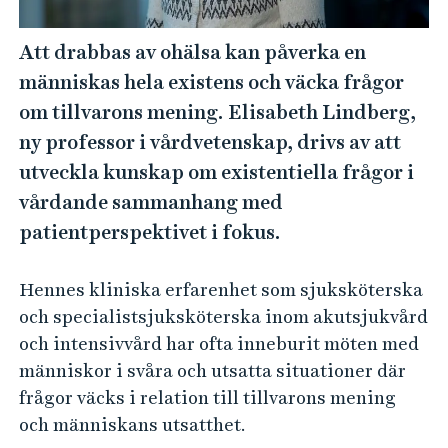
e
h
Att drabbas av ohälsa kan påverka en
å
människas hela existens och väcka frågor
l
l
om tillvarons mening. Elisabeth Lindberg,
e
ny professor i vårdvetenskap, drivs av att
t
utveckla kunskap om existentiella frågor i
vårdande sammanhang med
patientperspektivet i fokus.
Hennes kliniska erfarenhet som sjuksköterska
och specialistsjuksköterska inom akutsjukvård
och intensivvård har ofta inneburit möten med
människor i svåra och utsatta situationer där
frågor väcks i relation till tillvarons mening
och människans utsatthet.