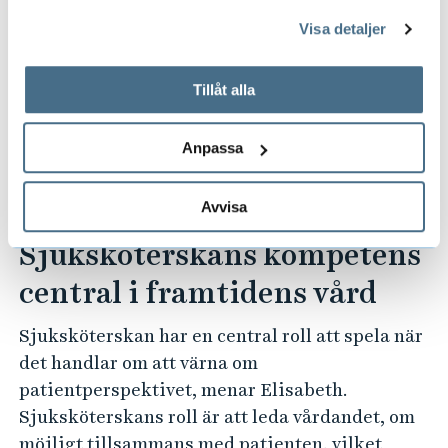
– För att utveckla vårdandet behövs forskning
genom att öppna CookieBot på vår sida och klicka på ”Ta
Visa detaljer
tillbaka samtycke”.
som kan fördjupa förståelsen för människors
På fliken "Information" kan du läsa om hur kakorna
erfarenheter. Det är här som
används och hur vi och våra leverantörer inhämtar och
Tillåt alla
metodutvecklingen kommer in.
behandlar personuppgifter.
Forskningsintervjun såväl som analysen av
intervjuerna kräver kunskaper och färdigheter
Anpassa
som hela tiden behöver utvecklas, fortsätter
hon.
Avvisa
Sjuksköterskans kompetens
central i framtidens vård
Sjuksköterskan har en central roll att spela när
det handlar om att värna om
patientperspektivet, menar Elisabeth.
Sjuksköterskans roll är att leda vårdandet, om
möjligt tillsammans med patienten, vilket