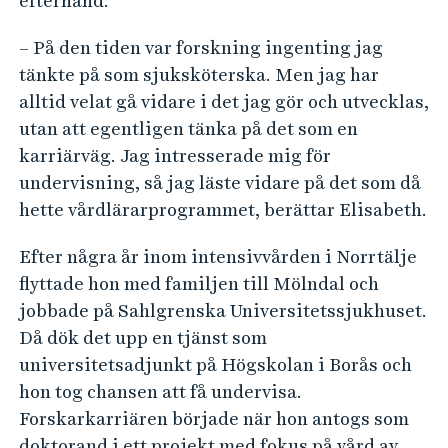
efterhand.
– På den tiden var forskning ingenting jag
tänkte på som sjuksköterska. Men jag har
alltid velat gå vidare i det jag gör och utvecklas,
utan att egentligen tänka på det som en
karriärväg. Jag intresserade mig för
undervisning, så jag läste vidare på det som då
hette vårdlärarprogrammet, berättar Elisabeth.
Efter några år inom intensivvården i Norrtälje
flyttade hon med familjen till Mölndal och
jobbade på Sahlgrenska Universitetssjukhuset.
Då dök det upp en tjänst som
universitetsadjunkt på Högskolan i Borås och
hon tog chansen att få undervisa.
Forskarkarriären började när hon antogs som
doktorand i ett projekt med fokus på vård av