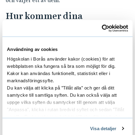
och väljer ett av dem.
Hur kommer dina
forskningsresultat till nytta
i samhället?
Användning av cookies
– Kunskaperna är betydelsefulla för
Högskolan i Borås använder kakor (cookies) för att
organisationers sätt att hantera
webbplatsen ska fungera så bra som möjligt för dig.
beslutsfattande med hjälp av digitala system
Kakor kan användas funktionellt, statistiskt eller i
och bör alltså leda till bättre beslutsfattande.
marknadsföringssyfte.
Du kan välja att klicka på ”Tillåt alla” och ger då ditt
Och inom
samtycke till samtliga syften. Du kan också välja att
forskningsområdet
uppge vilka syften du samtycker till genom att välja
"Anpassa", klicka i rutan bredvid syftet och sedan ”Tillåt
informatik?
urval”. Du kan när som helst ta tillbaka ditt samtycke
genom att öppna CookieBot på vår sida och klicka på ”Ta
– Mina resultat bidrar till mer kunskap om
Visa detaljer
tillbaka samtycke”.