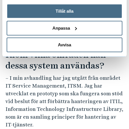
hybridsystem för beslutsfattande med
På fliken "Information" kan du läsa om hur kakorna
människan i centrum. Jag bidrar med nya
används och hur vi och våra leverantörer inhämtar och
Tillåt alla
designteorier, alltså designprinciper, som kan
behandlar personuppgifter.
minska gapet mellan förväntningarna på den
Anpassa
här typen av tekniska beslutssystem och
konkreta riktlinjer.
Avvisa
Inom vilka områden kan
dessa system användas?
– I min avhandling har jag utgått från området
IT Service Management, ITSM. Jag har
utvecklat en prototyp som ska fungera som stöd
vid beslut för att förbättra hanteringen av ITIL,
Information Technology Infrastructure Library,
som är en samling principer för hantering av
IT-tjänster.