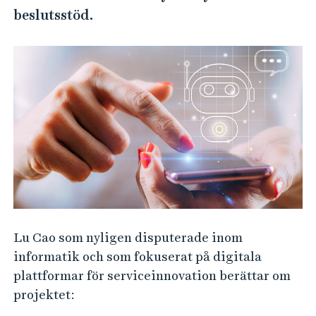
e
beslutsstöd.
h
å
l
l
e
t
Lu Cao som nyligen disputerade inom
informatik och som fokuserat på digitala
plattformar för serviceinnovation berättar om
projektet: