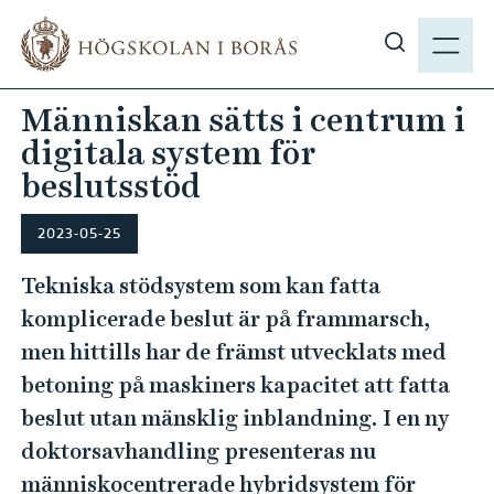
H
M
o
E
V
p
N
i
p
Människan sätts i centrum i
Y
s
a
digitala system för
a
t
s
beslutsstöd
i
ö
l
k
2023-05-25
l
p
h
Tekniska stödsystem som kan fatta
å
u
komplicerade beslut är på frammarsch,
h
v
b
men hittills har de främst utvecklats med
u
.
d
betoning på maskiners kapacitet att fatta
s
i
beslut utan mänsklig inblandning. I en ny
e
n
doktorsavhandling presenteras nu
n
människocentrerade hybridsystem för