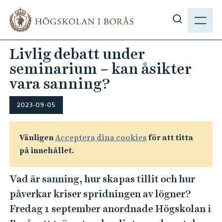
H
M
o
E
V
p
N
i
p
Livlig debatt under
Y
s
a
seminarium – kan åsikter
a
t
s
vara sanning?
i
ö
l
k
2023-09-05
l
p
h
å
u
Vänligen
Acceptera dina cookies
för att titta
h
v
på innehållet.
b
u
.
d
Vad är sanning, hur skapas tillit och hur
s
i
påverkar kriser spridningen av lögner?
e
n
Fredag 1 september anordnade Högskolan i
n