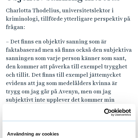
Charlotta Thodelius, universitetslektor i
kriminologi, tillförde ytterligare perspektiv på
frågan:
– Det finns en objektiv sanning som är
faktabaserad men så finns också den subjektiva
sanningen som varje person känner som sant,
den kommer att påverka till exempel trygghet
och tillit. Det finns till exempel jättemycket
evidens att jag som medelålders kvinna är
trygg om jag går på Avenyn, men om jag
subjektivt inte upplever det kommer min
sanning alltid att vara att jag är otrygg. Vi
filtrerar den objektiva sanningen genom våra
egna erfarenheter, vem vi är, vad vi har för
bakgrund och så vidare.
Användning av cookies