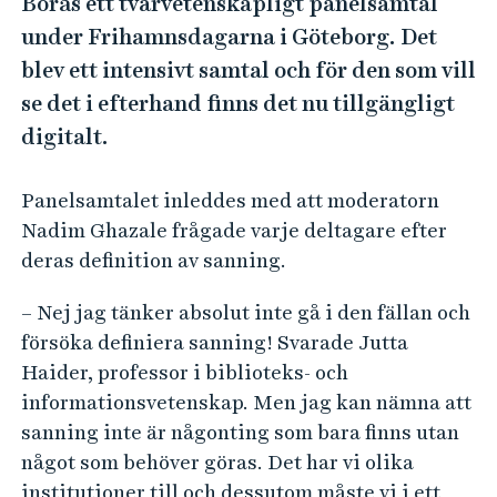
Borås ett tvärvetenskapligt panelsamtal
e
h
under Frihamnsdagarna i Göteborg. Det
å
blev ett intensivt samtal och för den som vill
l
se det i efterhand finns det nu tillgängligt
l
digitalt.
e
t
Panelsamtalet inleddes med att moderatorn
Nadim Ghazale frågade varje deltagare efter
deras definition av sanning.
– Nej jag tänker absolut inte gå i den fällan och
försöka definiera sanning! Svarade Jutta
Haider, professor i biblioteks- och
informationsvetenskap. Men jag kan nämna att
sanning inte är någonting som bara finns utan
något som behöver göras. Det har vi olika
institutioner till och dessutom måste vi i ett