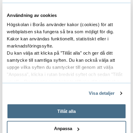
– Vi har under tiden för projektet lärt oss
Användning av cookies
mycket om att samarbeta och skapa
Högskolan i Borås använder kakor (cookies) för att
utbildningar tillsammans med näringslivet. Vi
webbplatsen ska fungera så bra som möjligt för dig.
har också lärt oss en hel del om de processer
Kakor kan användas funktionellt, statistiskt eller i
som behöver finnas på ett lärosäte för att
marknadsföringssyfte.
Du kan välja att klicka på ”Tillåt alla” och ger då ditt
erbjudande till näringsliv ska kunna utvecklas
samtycke till samtliga syften. Du kan också välja att
och fungera, säger Daniel Yar.
uppge vilka syften du samtycker till genom att välja
"Anpassa", klicka i rutan bredvid syftet och sedan ”Tillåt
Skapar framtida strategier
urval”. Du kan när som helst ta tillbaka ditt samtycke
för livslångt lärande
genom att öppna CookieBot på vår sida och klicka på ”Ta
Visa detaljer
tillbaka samtycke”.
Parallellt med detta projekt bedriver Daniel
På fliken "Information" kan du läsa om hur kakorna
Yar ett datainsamlingsprojekt som ligger till
används och hur vi och våra leverantörer inhämtar och
Tillåt alla
grund för hans forskning. Resultatet är tänkt
behandlar personuppgifter.
att bli grund för högskolans framtida strategi
Anpassa