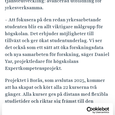
tjänsteutveckling: avancerad utbildning för
yrkesverksamma.
– Att fokusera på den redan yrkesarbetande
studenten blir en allt viktigare målgrupp för
högskolan. Det erbjuder möjligheter till
tillväxt och ger ökat studentunderlag. Vi ser
det också som ett sätt att öka forskningsdata
och nya samarbeten för forskning, säger Daniel
Yar, projektledare för högskolans
Expertkompetensprojekt.
Projektet i Borås, som avslutas 2025, kommer
att ha skapat och kört alla 22 kurserna två
gånger. Alla kurser ges på distans med flexibla
studietider och riktar sig främst till den
yrkesverksamme som arbetar i olika typer av
IT-relaterade roller.