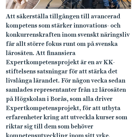
e
h
Att säkerställa tillgången till avancerad
å
l
kompetens som stärker innovations- och
l
konkurrenskraften inom svenskt näringsliv
e
får allt större fokus runt om på svenska
t
lärosäten. Att finansiera
Expertkompetensprojekt är en av KK-
stiftelsens satsningar för att stärka det
livslånga lärandet. För någon vecka sedan
samlades representanter från 12 lärosäten
på Högskolan i Borås, som alla driver
Expertkompetensprojekt, för att utbyta
erfarenheter kring att utveckla kurser som
riktar sig till dem som behöver
kompetensutveckling inom sitt yrke.