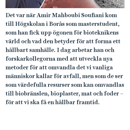
e
h
Det var när Amir Mahboubi Soufiani kom
å
till Högskolan i Borås som masterstudent,
l
l
som han fick upp ögonen för bioteknikens
e
värld och vad den betyder för att forma ett
t
hållbart samhälle. I dag arbetar han och
forskarkollegorna med att utveckla nya
metoder för att omvandla det vi vanliga
människor kallar för avfall, men som de ser
som värdefulla resurser som kan omvandlas
till biobränslen, bioplaster, mat och foder –
för att vi ska få en hållbar framtid.