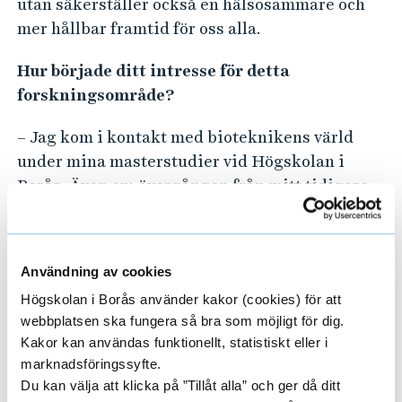
utan säkerställer också en hälsosammare och
mer hållbar framtid för oss alla.
Hur började ditt intresse för detta
forskningsområde?
– Jag kom i kontakt med bioteknikens värld
under mina masterstudier vid Högskolan i
Borås. Även om övergången från mitt tidigare
studieområde, materialteknik, inte var enkel
och rak, så var dragningen till bioteknik så
stark att det var värt utmaningen.
Användning av cookies
Vad har din föreläsning 29 november för titel?
Högskolan i Borås använder kakor (cookies) för att
webbplatsen ska fungera så bra som möjligt för dig.
Jag tror inte att det är så långt ifrån sanningen
Kakor kan användas funktionellt, statistiskt eller i
marknadsföringssyfte.
om jag kallar min forskningsresa “A time went
Du kan välja att klicka på ”Tillåt alla” och ger då ditt
to waste!" (En tid gick till spillo).