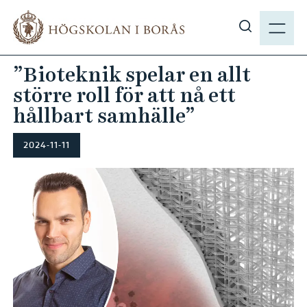
H
M
o
E
V
p
N
i
p
”Bioteknik spelar en allt
Y
s
a
större roll för att nå ett
a
t
s
hållbart samhälle”
i
ö
l
k
2024-11-11
l
p
h
å
u
h
v
b
u
.
d
s
i
e
n
n