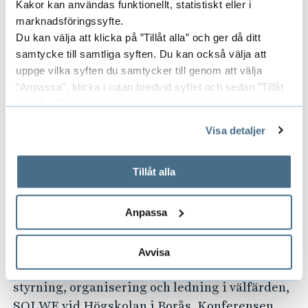
Kakor kan användas funktionellt, statistiskt eller i
gemensamma forskningsansökningar och
marknadsföringssyfte.
publikationer.
Du kan välja att klicka på ”Tillåt alla” och ger då ditt
samtycke till samtliga syften. Du kan också välja att
Vad vill ni uppnå med
uppge vilka syften du samtycker till genom att välja
"Anpassa", klicka i rutan bredvid syftet och sedan ”Tillåt
konferensen?
urval”. Du kan när som helst ta tillbaka ditt samtycke
genom att öppna CookieBot på vår sida och klicka på ”Ta
– Vi hoppas att konferensen ska leda till
Visa detaljer
tillbaka samtycke”.
gränsöverskridande kunskapsspridning, ett
På fliken "Information" kan du läsa om hur kakorna
ökat nätverksbyggande, ett samskapande kring
används och hur vi och våra leverantörer inhämtar och
Tillåt alla
identifiering av nya gemensamma
behandlar personuppgifter.
forskningsfrågor för samverkansprojekt samt
Anpassa
ytterligare gemensamma publikationer.
Konferensen SOLWE 2024 arrangeras av
Avvisa
forskargruppen Arbetsliv & Välfärd: Hållbar
styrning, organisering och ledning i välfärden,
SOLWE vid Högskolan i Borås. Konferensen