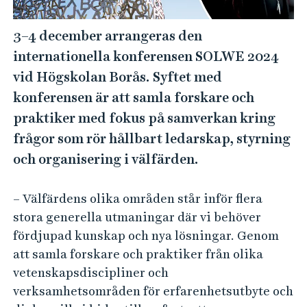
e
h
3–4 december arrangeras den
å
internationella konferensen SOLWE 2024
l
l
vid Högskolan Borås. Syftet med
e
konferensen är att samla forskare och
t
praktiker med fokus på samverkan kring
frågor som rör hållbart ledarskap, styrning
och organisering i välfärden.
– Välfärdens olika områden står inför flera
stora generella utmaningar där vi behöver
fördjupad kunskap och nya lösningar. Genom
att samla forskare och praktiker från olika
vetenskapsdiscipliner och
verksamhetsområden för erfarenhetsutbyte och