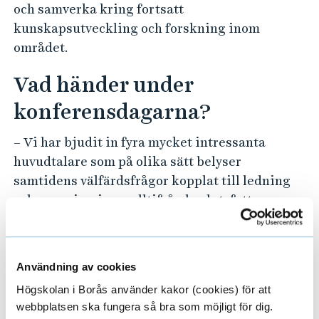
och samverka kring fortsatt
kunskapsutveckling och forskning inom
området.
Vad händer under
konferensdagarna?
– Vi har bjudit in fyra mycket intressanta
huvudtalare som på olika sätt belyser
samtidens välfärdsfrågor kopplat till ledning
och organisering – alltifrån beslutsfattares
hantering av vetenskaplig expertis inom
exempelvis klimatfrågan till demografiska
utmaningar och kompetensförsörjning.
Användning av cookies
Dessutom blir det presentationer av aktuell
Högskolan i Borås använder kakor (cookies) för att
forskning inom området, samt en kreativ
webbplatsen ska fungera så bra som möjligt för dig.
workshop för fortsatt samverkan kring