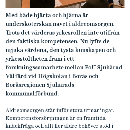
e
h
Med både hjärta och hjärna är
å
undersköterskan navet i äldreomsorgen.
l
l
Trots det värderas yrkesrollen inte utifrån
e
den faktiska kompetensen. Nu lyfts de
t
mjuka värdena, den tysta kunskapen och
yrkesstoltheten fram i ett
forskningssamarbete mellan FoU Sjuhärad
Välfärd vid Högskolan i Borås och
Boråsregionen Sjuhärads
kommunalförbund.
Äldreomsorgen står inför stora utmaningar.
Kompetensförsörjningen är en framtida
knäckfråga och allt fler äldre behöver stöd i