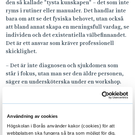
den så kallade "tysta kunskapen" – det som inte
ryms i rutiner eller manualer. Det handlar inte
bara om att se det fysiska behovet, utan också
att bland annat skapa en meningsfull vardag, se
individen och det existentiella välbefinnandet.
Det är ett ansvar som kräver professionell
skicklighet.
– Det är inte diagnosen och sjukdomen som
står i fokus, utan man ser den äldre personen,
säger en undersköterska under en workshop.
Projektet har varit ett första steg för att lyfta
fram den kunskap som finns i yrket och att
undersköterskorna och vårdbiträdena med
Användning av cookies
egna ord får beskriva sina upplevelser,
Högskolan i Borås använder kakor (cookies) för att
erfarenheter och kunskaper inom
webbplatsen ska fungera så bra som möjligt för dig.