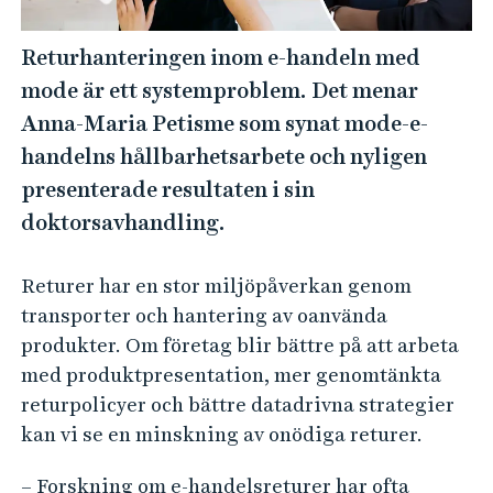
e
h
Returhanteringen inom e-handeln med
å
mode är ett systemproblem. Det menar
l
l
Anna-Maria Petisme som synat mode-e-
e
handelns hållbarhetsarbete och nyligen
t
presenterade resultaten i sin
doktorsavhandling.
Returer har en stor miljöpåverkan genom
transporter och hantering av oanvända
produkter. Om företag blir bättre på att arbeta
med produktpresentation, mer genomtänkta
returpolicyer och bättre datadrivna strategier
kan vi se en minskning av onödiga returer.
– Forskning om e-handelsreturer har ofta