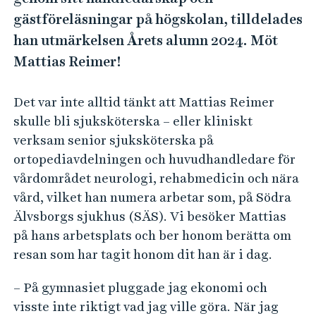
e
gästföreläsningar på högskolan, tilldelades
h
å
han utmärkelsen Årets alumn 2024. Möt
l
Mattias Reimer!
l
e
Det var inte alltid tänkt att Mattias Reimer
t
skulle bli sjuksköterska – eller kliniskt
verksam senior sjuksköterska på
ortopediavdelningen och huvudhandledare för
vårdområdet neurologi, rehabmedicin och nära
vård, vilket han numera arbetar som, på Södra
Älvsborgs sjukhus (SÄS). Vi besöker Mattias
på hans arbetsplats och ber honom berätta om
resan som har tagit honom dit han är i dag.
– På gymnasiet pluggade jag ekonomi och
visste inte riktigt vad jag ville göra. När jag