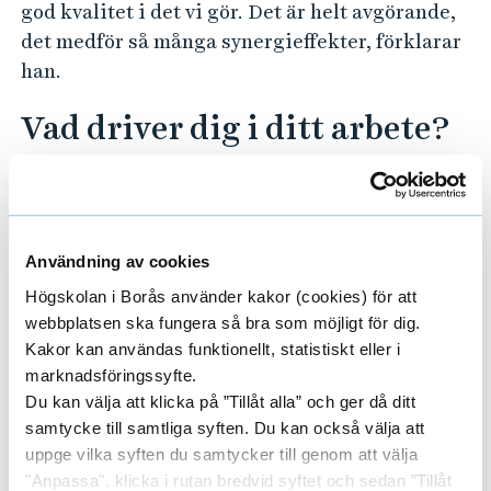
god kvalitet i det vi gör. Det är helt avgörande,
det medför så många synergieffekter, förklarar
han.
Vad driver dig i ditt arbete?
– Många olika saker, både de sociala
aspekterna, patientmöten och sådant som rör
min profession, men också att arbeta med en
kunskapsorganisation som är i ständig
Användning av cookies
utveckling. Sjukvården är en av de största
Högskolan i Borås använder kakor (cookies) för att
pedagogiska organisationerna vi har i
webbplatsen ska fungera så bra som möjligt för dig.
Kakor kan användas funktionellt, statistiskt eller i
samhället, efter utbildningssektorn. Den
marknadsföringssyfte.
vetskapen bär jag stolt med mig, och det är del
Du kan välja att klicka på ”Tillåt alla” och ger då ditt
av den inställning som genomsyrar mitt arbete
samtycke till samtliga syften. Du kan också välja att
– hur viktigt det är med fortsatt lärande.
uppge vilka syften du samtycker till genom att välja
"Anpassa", klicka i rutan bredvid syftet och sedan ”Tillåt