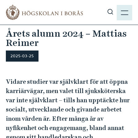
H
M
o
E
V
p
N
i
p
Årets alumn 2024 – Mattias
Y
s
a
Reimer
a
t
s
i
ö
2025-03-25
l
k
l
p
h
å
Vidare studier var självklart för att öppna
u
h
karriärvägar, men valet till sjuksköterska
v
b
u
var inte självklart – tills han upptäckte hur
.
d
socialt, utvecklande och givande arbetet
s
i
inom vården är. Efter många år av
e
n
nyfikenhet och engagemang, bland annat
n
genom sitt handledarskap och