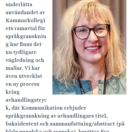
underlätta
användandet av
Kammarkollegi
ets ramavtal för
språkgransknin
g har finns det
nu tydligare
vägledning och
mallar. Vi har
även utvecklat
en ny process
kring
avhandlingstryc
k, där Kommunikation erbjuder
språkgranskning av avhandlingars titel,
baksidestext och sammanfattning/abstract (på
både engelska och svenska), berättar Eva