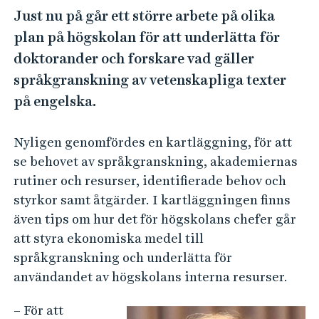
e
Just nu på går ett större arbete på olika
h
plan på högskolan för att underlätta för
å
doktorander och forskare vad gäller
l
l
språkgranskning av vetenskapliga texter
e
på engelska.
t
Nyligen genomfördes en kartläggning, för att
se behovet av språkgranskning, akademiernas
rutiner och resurser, identifierade behov och
styrkor samt åtgärder. I kartläggningen finns
även tips om hur det för högskolans chefer går
att styra ekonomiska medel till
språkgranskning och underlätta för
användandet av högskolans interna resurser.
– För att