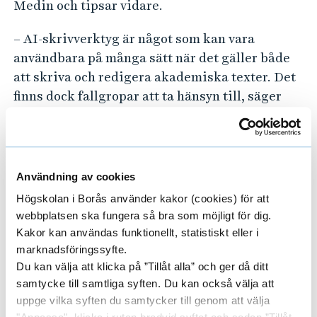
Medin och tipsar vidare.
– AI-skrivverktyg är något som kan vara
användbara på många sätt när det gäller både
att skriva och redigera akademiska texter. Det
finns dock fallgropar att ta hänsyn till, säger
hon och hänvisar till mer läsning om detta på
anställdwebben.
– Kommunikation har i samråd med biblioteket
Användning av cookies
gjort en webbsida med tips om AI-verktyg,
Högskolan i Borås använder kakor (cookies) för att
vägledning om informationssäkerhet, samt
webbplatsen ska fungera så bra som möjligt för dig.
information om riktlinjer från EU, finansiärer
Kakor kan användas funktionellt, statistiskt eller i
och förlag, med mera, säger Eva Medin.
marknadsföringssyfte.
Du kan välja att klicka på ”Tillåt alla” och ger då ditt
Det statliga ramavtalet ses
samtycke till samtliga syften. Du kan också välja att
uppge vilka syften du samtycker till genom att välja
över