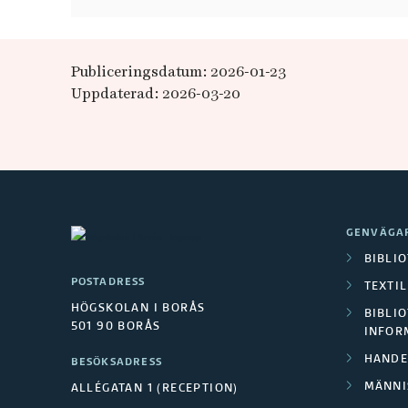
Publiceringsdatum: 2026-01-23
Uppdaterad: 2026-03-20
GENVÄGA
BIBLI
POSTADRESS
TEXTI
HÖGSKOLAN I BORÅS
BIBLIO
501 90 BORÅS
INFOR
HANDE
BESÖKSADRESS
MÄNNI
ALLÉGATAN 1 (RECEPTION)