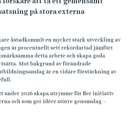
 forskare att ta ett gemensamt
satsning på stora externa
kare åstadkommit en mycket stark utveckling av
gen är procentuellt sett rekordartad jämfört
uppmärksamma detta arbete och skapa goda
ortsätta. Mot bakgrund av förändrade
bildningsanslag är en vidare förstärkning av
full.
t under 2026 skapa utrymme för fler initiativ
na och som ger idéer större genomslag –