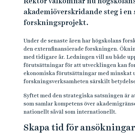
Rektor välkomnar nu högskolans
akademiöverskridande steg i en 
forskningsprojekt.
Under de senaste åren har högskolans fors
den externfinansierade forskningen. Öknin
med tidigare år. Ledningen vill nu både 
förutsättningar för att utvecklingen kan f
ekonomiska förutsättningar med minskat ut
forskningsverksamheten särskilt betydelse
Syftet med den strategiska satsningen är at
som samlar kompetens över akademigränser
nationellt såväl som internationellt.
Skapa tid för ansökningar