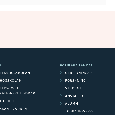
R
POPULÄRA LÄNKAR
OTEKSHÖGSKOLAN
UTBILDNINGAR
LHÖGSKOLAN
FORSKNING
TEKS- OCH
STUDENT
MATIONSVETENSKAP
ANSTÄLLD
L OCH IT
ALUMN
SKAN I VÅRDEN
JOBBA HOS OSS