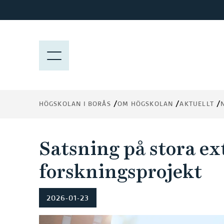
H
o
p
p
M
a
E
t
N
i
Y
l
HÖGSKOLAN I BORÅS
OM HÖGSKOLAN
AKTUELLT
l
h
u
Satsning på stora ex
v
u
forskningsprojekt
d
i
2026-01-23
n
n