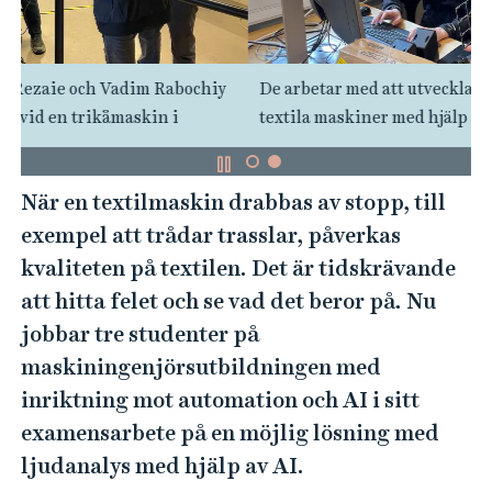
e
h
å
iy
De arbetar med att utveckla en metod för felsökning i
l
textila maskiner med hjälp av AI-modeller.
l
e
t
När en textilmaskin drabbas av stopp, till
exempel att trådar trasslar, påverkas
kvaliteten på textilen. Det är tidskrävande
att hitta felet och se vad det beror på. Nu
jobbar tre studenter på
maskiningenjörsutbildningen med
inriktning mot automation och AI i sitt
examensarbete på en möjlig lösning med
ljudanalys med hjälp av AI.