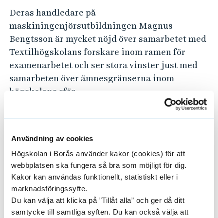
Deras handledare på
maskiningenjörsutbildningen Magnus
Bengtsson är mycket nöjd över samarbetet med
Textilhögskolans forskare inom ramen för
examenarbetet och ser stora vinster just med
samarbeten över ämnesgränserna inom
högskolans sfär.
– Vi visar här på hur det går att tillämpa AI
inom textil, hur det går att kombinera AI med
Användning av cookies
textil produktion och att det med AI på
automationsnivå och tillämpad forskning går
Högskolan i Borås använder kakor (cookies) för att
webbplatsen ska fungera så bra som möjligt för dig.
att utöka automationen, säger han.
Kakor kan användas funktionellt, statistiskt eller i
– Genom att samarbeta med examensarbeten
marknadsföringssyfte.
Du kan välja att klicka på ”Tillåt alla” och ger då ditt
mellan högskolans institutioner, som i det här
samtycke till samtliga syften. Du kan också välja att
fallet, kommer forskare inom olika områden