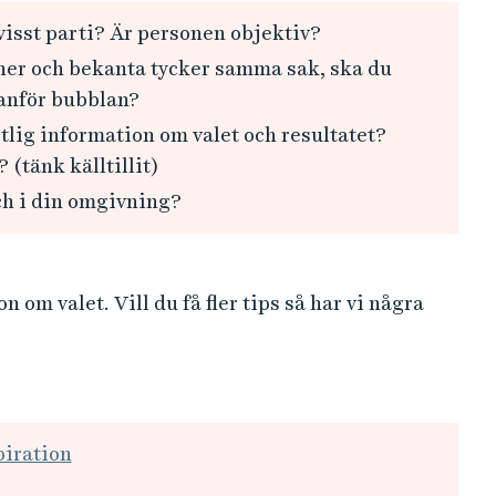
 visst parti? Är personen objektiv?
änner och bekanta tycker samma sak, ska du
tanför bubblan?
itlig information om valet och resultatet?
 (tänk källtillit)
ch i din omgivning?
 om valet. Vill du få fler tips så har vi några
piration