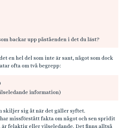
som backar upp påståenden i det du läst?
det en hel del som inte är sant, något som dock
atar ofta om två begrepp:
)
vilseledande information)
kiljer sig åt när det gäller syftet.
ar missförstått fakta om något och sen spridit
är felaktig eller vilseledande. Det finns alltså