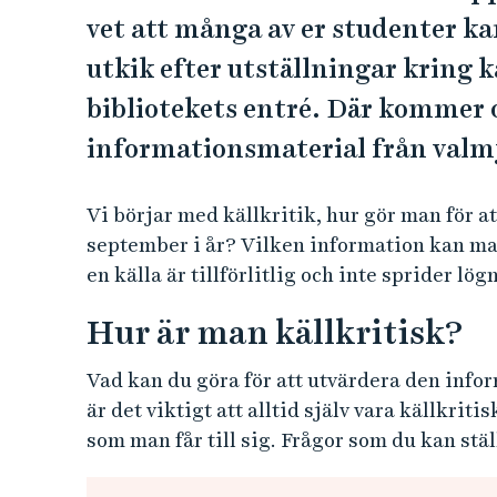
e
vet att många av er studenter ka
h
å
utkik efter utställningar kring k
l
bibliotekets entré. Där kommer 
l
informationsmaterial från valm
e
t
Vi börjar med källkritik, hur gör man för att
september i år? Vilken information kan man
en källa är tillförlitlig och inte sprider lö
Hur är man källkritisk?
Vad kan du göra för att utvärdera den inform
är det viktigt att alltid själv vara källkrit
som man får till sig. Frågor som du kan ställ