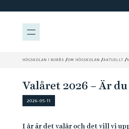
H
o
p
p
M
a
E
t
N
i
Y
l
HÖGSKOLAN I BORÅS
OM HÖGSKOLAN
AKTUELLT
l
h
u
Valåret 2026 – Är du
v
u
d
2026-05-11
i
n
n
I år är det valår och det vill vi