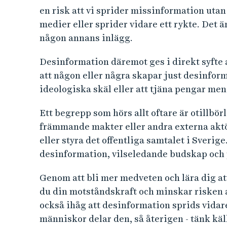
en risk att vi sprider missinformation utan 
medier eller sprider vidare ett rykte. Det ä
någon annans inlägg.
Desinformation däremot ges i direkt syfte a
att någon eller några skapar just desinfor
ideologiska skäl eller att tjäna pengar me
Ett begrepp som hörs allt oftare är otillbö
främmande makter eller andra externa aktör
eller styra det offentliga samtalet i Sveri
desinformation, vilseledande budskap och
Genom att bli mer medveten och lära dig at
du din motståndskraft och minskar risken at
också ihåg att desinformation sprids vida
människor delar den, så återigen - tänk käl