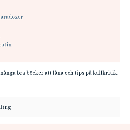
paradoxer
j
ratin
 många bra böcker att låna och tips på källkritik.
ling