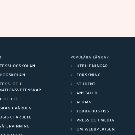
R
POPULÄRA LÄNKAR
OTEKSHÖGSKOLAN
UTBILDNINGAR
LHÖGSKOLAN
FORSKNING
TEKS- OCH
STUDENT
MATIONSVETENSKAP
ANSTÄLLD
L OCH IT
ALUMN
SKAN I VÅRDEN
JOBBA HOS OSS
OGISKT ARBETE
PRESS OCH MEDIA
SÅTERVINNING
OM WEBBPLATSEN