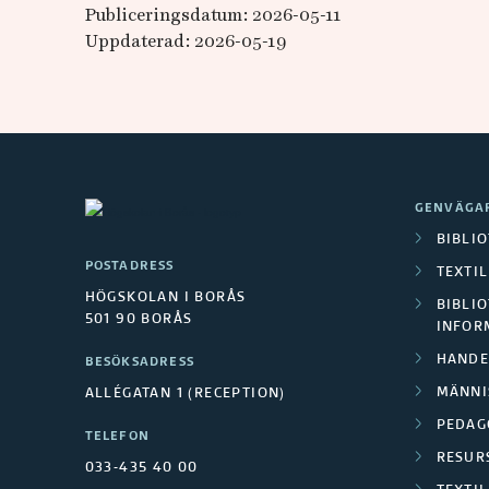
Publiceringsdatum: 2026-05-11
Uppdaterad: 2026-05-19
GENVÄGA
BIBLI
POSTADRESS
TEXTI
HÖGSKOLAN I BORÅS
BIBLIO
501 90 BORÅS
INFOR
HANDE
BESÖKSADRESS
MÄNNI
ALLÉGATAN 1 (RECEPTION)
PEDAG
TELEFON
RESUR
033-435 40 00