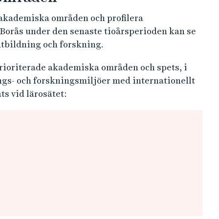
dsledande inom textil och en kraft för innovation
 områden