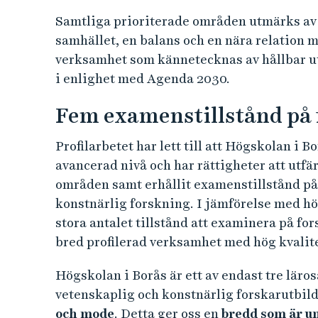
Ett medvetet arbete med att prioritera se
verksamheten har medfört att Högskolan i 
tillbaka på en stark utveckling inom både 
Profileringen har resulterat i att följande
form av ett antal nationellt starka utbildn
framgångsrika lärargrupperingar, utvecklat
Biblioteks- och informationsvetenskap
Handel och IT
Människan i vården
Pedagogiskt arbete
Resursåtervinning
Textil och mode