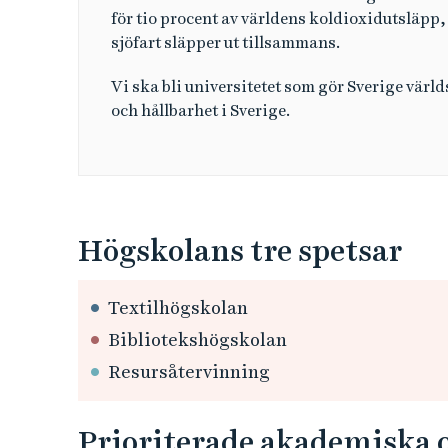
och hållbarhet.
När Högskolan i Borås blir universitet
Den bredd som högskolan har i forskning och
visar att högskolan uppfyller kriterierna för a
Högskolan i Borås bedrev forskning för cirka
forskningsmedel har sökts i konkurrens. Vid 
forskningsmedel mer än fördubblas. Det ger vå
kraftfull utveckling lokalt, regionalt och nati
När Högskolan i Borås blir universitet får vi
att ställa om en av världens smutsigaste indus
för tio procent av världens koldioxidutsläpp, 