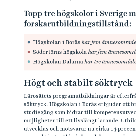
Samtliga prioriterade områden utmärks av
samhället, en balans och en nära relation 
verksamhet som kännetecknas av hållbar ut
i enlighet med Agenda 2030.
Fem examenstillstånd på 
Profilarbetet har lett till att Högskolan i B
avancerad nivå och har rättigheter att ut
områden samt erhållit examenstillstånd p
konstnärlig forskning. I jämförelse med hö
stora antalet tillstånd att examinera på for
bred profilerad verksamhet med hög kvalite
Högskolan i Borås är ett av endast tre läros
vetenskap­lig och konstnärlig forskarutbild
och mode
. Detta ger oss en
bredd som är un