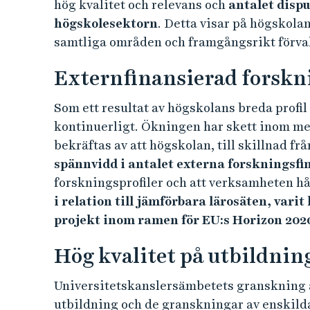
Den relativt höga andelen kurser och stude
Borås, i relation till jämförbara lärosäten,
utbildning.
Vi bedriver också
Sveriges bästa polisutbi
fyller våra platser.
Hög kapacitet på forskar
Sedan forskarutbildningen startades har
högskolans egna forskarutbildningar. Und
forskarstuderande finansierade av Högsko
inom ramen för olika samarbeten.
I jämförelse med högskolor med liknande fö
examenstillstånd ett kvitto på att högskol
hög kvalitet och relevans och
antalet dispu