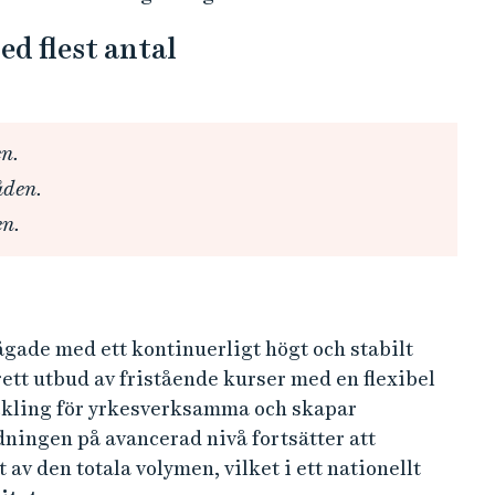
 en konstruktiv samverkan med det omgivande
mellan utbildning och forskning samt en
veckling, jämställdhet och internationalisering
forskarnivå
orås i dag bedriver utbildning från grundnivå till
färda masterexamen inom samtliga prioriterade
å forskarnivå inom fyra områden samt inom
gskolor med liknande förutsättningar är det
skarnivå ett kvitto på att högskolan bedriver en
t och relevans.
äten i Sverige som har tillstånd att bedriva både
ning, och vi är det
enda som gör det inom textil
ik bland Sveriges högskolor.