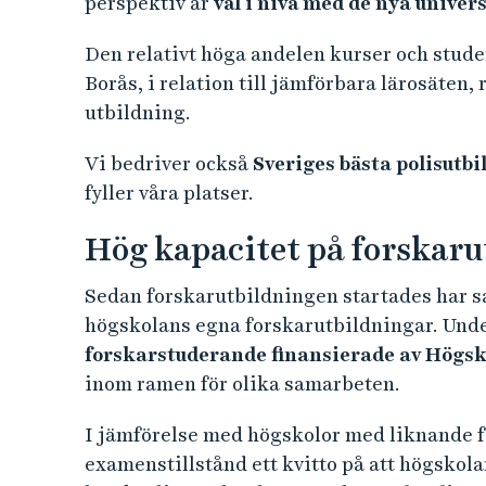
Topp tre högskolor i Sverige m
forskarutbildningstillstånd:
Högskolan i Borås
har fem ämnesområde
Södertörns högskola
har fem ämnesområ
Högskolan Dalarna
har tre ämnesområde
Högt och stabilt söktryck
Lärosätets programutbildningar är efterfrå
söktryck. Högskolan i Borås erbjuder ett br
studiegång som bidrar till kompetensutve
möjligheter till ett livslångt lärande. Utbi
utvecklas och motsvarar nu cirka 14 procent 
perspektiv är
väl i nivå med de nya univers