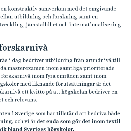
x akademiska områden och profilera
Borås under den senaste tioårsperioden kan se
utbildning och forskning.
 prioriterade akademiska områden och spets, i
ings- och forskningsmiljöer med internationellt
s vid lärosätet: