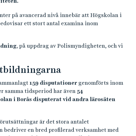
ed flest antal
n.
den.
n.
gade med ett kontinuerligt högt och stabilt
ett utbud av fristående kurser med en flexibel
ckling för yrkesverksamma och skapar
ldningen på avancerad nivå fortsätter att
av den totala volymen, vilket i ett nationellt
iteten.