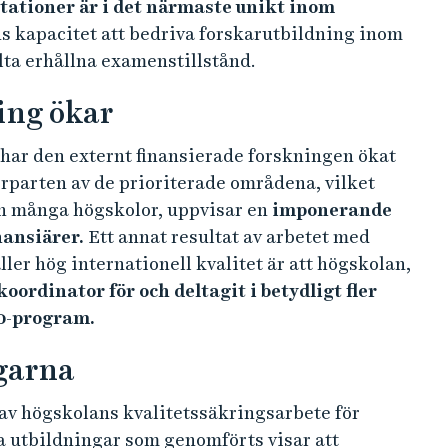
nter på avancerad nivå innebär att Högskolan i
 redovisar ett stort antal examina inom
ldning
, på uppdrag av Polismyndigheten, och vi
utbildningarna
 sammanlagt
159 disputationer
genomförts inom
er samma tidsperiod har även
54
lan i Borås disputerat vid andra lärosäten
rutsättningar är det stora antalet
an bedriver en bred profilerad verksamhet med
tationer är i det närmaste unikt inom