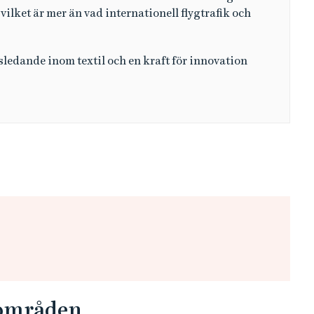
 utbildning tillsammans med säkerställd kvalitet,
tt bli utnämnd till universitet.
 212 mnkr 2023. Drygt hälften av dessa
utnämning till universitet skulle våra
ra prioriterade områden möjlighet att bidra till en
onellt.
 möjlighet att kraftigt öka våra ansträngningar med
trier – textilindustrin. En industri som i dag står
vilket är mer än vad internationell flygtrafik och