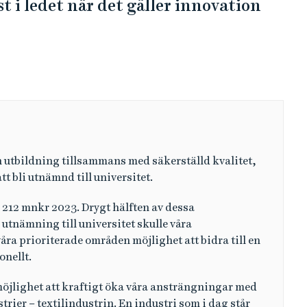
nas av
nda
ersitetskvaliteter
ksamhet där exempelvis
v världens bästa modeskolor i
 kända varumärken väljer att
t i ledet när det gäller innovation