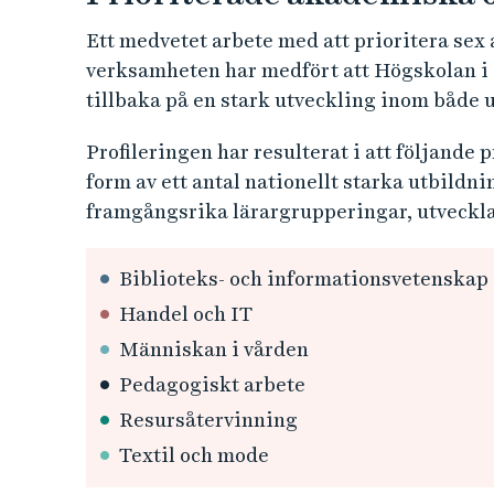
sjöfart släpper ut tillsammans.
Vi ska bli universitetet som gör Sverige värl
och hållbarhet i Sverige.
Högskolans tre spetsar
Textilhögskolan
Bibliotekshögskolan
Resursåtervinning
Prioriterade akademiska