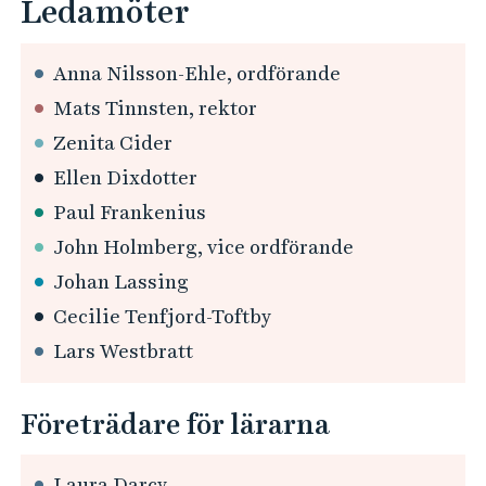
Ledamöter
e
h
å
Anna Nilsson-Ehle, ordförande
l
Mats Tinnsten, rektor
l
Zenita Cider
e
t
Ellen Dixdotter
Paul Frankenius
John Holmberg, vice ordförande
Johan Lassing
Cecilie Tenfjord-Toftby
Lars Westbratt
Företrädare för lärarna
Laura Darcy