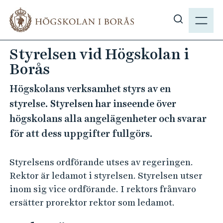
H
M
o
E
V
p
N
i
p
Styrelsen vid Högskolan i
Y
s
a
Borås
a
t
s
i
Högskolans verksamhet styrs av en
ö
l
styrelse. Styrelsen har inseende över
k
l
högskolans alla angelägenheter och svarar
p
h
å
för att dess uppgifter fullgörs.
u
h
v
b
u
Styrelsens ordförande utses av regeringen.
.
d
Rektor är ledamot i styrelsen. Styrelsen utser
s
i
inom sig vice ordförande. I rektors frånvaro
e
n
ersätter prorektor rektor som ledamot.
n