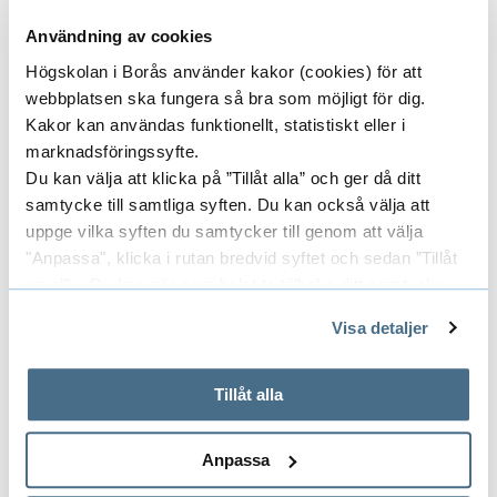
Användning av cookies
Sekreterare
Högskolan i Borås använder kakor (cookies) för att
webbplatsen ska fungera så bra som möjligt för dig.
Ulrika Bernlo
Kakor kan användas funktionellt, statistiskt eller i
E-post:
ulrika.bernlo@hb.se
marknadsföringssyfte.
Du kan välja att klicka på ”Tillåt alla” och ger då ditt
Sammanträdestider 2026
samtycke till samtliga syften. Du kan också välja att
uppge vilka syften du samtycker till genom att välja
2026-02-17
"Anpassa", klicka i rutan bredvid syftet och sedan ”Tillåt
2026-04-14
urval”. Du kan när som helst ta tillbaka ditt samtycke
genom att öppna CookieBot på vår sida och klicka på ”Ta
2026-06-09
Visa detaljer
tillbaka samtycke”.
2026-10-06--07
På fliken "Information" kan du läsa om hur kakorna
2026-12-09
används och hur vi och våra leverantörer inhämtar och
Tillåt alla
behandlar personuppgifter.
Anpassa
Protokoll