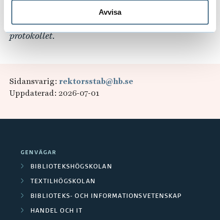
Vänligen kontakta beslutsgruppens sekreterare
Avvisa
eller registraturet i det fall ni önskar ta del av
protokollet.
Sidansvarig:
rektorsstab@hb.se
Uppdaterad: 2026-07-01
GENVÄGAR
BIBLIOTEKSHÖGSKOLAN
TEXTILHÖGSKOLAN
BIBLIOTEKS- OCH INFORMATIONSVETENSKAP
HANDEL OCH IT