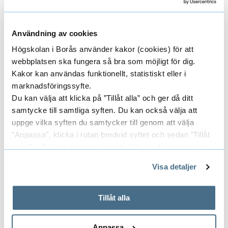
Campus och hållbarhet sköter underhåll och
service av högskolans kopiatorer och skrivare.
Felanmälan skickas via e-post till:
Användning av cookies
campusservice@hb.se
Högskolan i Borås använder kakor (cookies) för att
webbplatsen ska fungera så bra som möjligt för dig.
Frågor och felanmälan gällande
Kakor kan användas funktionellt, statistiskt eller i
utskriftsportalen PaperCut, skrivarkö och
marknadsföringssyfte.
mjukvara skickas till:
it@hb.se
Du kan välja att klicka på ”Tillåt alla” och ger då ditt
samtycke till samtliga syften. Du kan också välja att
Prislista för utskrift och
uppge vilka syften du samtycker till genom att välja
kopiering
"Anpassa", klicka i rutan bredvid syftet och sedan ”Tillåt
urval”. Du kan när som helst ta tillbaka ditt samtycke
genom att öppna CookieBot på vår sida och klicka på ”Ta
1 svart/vit A4-sida: 1 kr/sida
Visa detaljer
tillbaka samtycke”.
1 färg A4-sida: 3 kr/sida
På fliken "Information" kan du läsa om hur kakorna
1 svart/vit A3-sida: 2 kr/sida
används och hur vi och våra leverantörer inhämtar och
Tillåt alla
behandlar personuppgifter.
1 färg A3-sida: 4,5 kr/sida
Anpassa