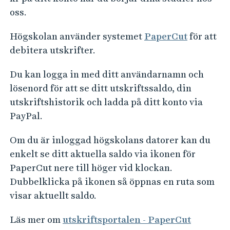
e
oss.
h
å
Högskolan använder systemet
PaperCut
för att
l
debitera utskrifter.
l
e
Du kan logga in med ditt användarnamn och
t
lösenord för att se ditt utskriftssaldo, din
utskriftshistorik och ladda på ditt konto via
PayPal.
Om du är inloggad högskolans datorer kan du
enkelt se ditt aktuella saldo via ikonen för
PaperCut nere till höger vid klockan.
Dubbelklicka på ikonen så öppnas en ruta som
visar aktuellt saldo.
Läs mer om
utskriftsportalen - PaperCut