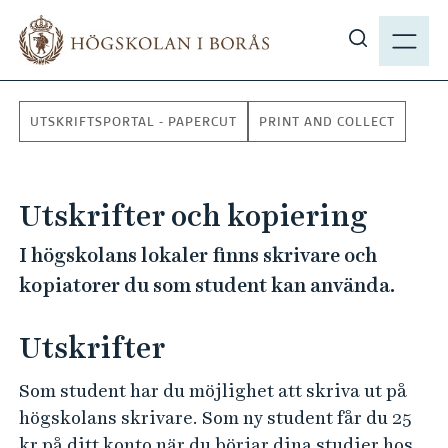
H
M
o
E
V
p
N
i
p
Y
s
a
UTSKRIFTSPORTAL - PAPERCUT
PRINT AND COLLECT
a
t
s
i
ö
l
Utskrifter och kopiering
k
l
p
h
I högskolans lokaler finns skrivare och
å
u
kopiatorer du som student kan använda.
h
v
b
u
Utskrifter
.
d
s
i
Som student har du möjlighet att skriva ut på
e
n
högskolans skrivare. Som ny student får du 25
n
kr på ditt konto när du börjar dina studier hos