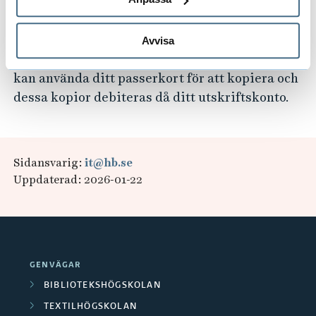
Kopiering
Avvisa
I våra lokaler finns totalt 65 kopiatorer där du
kan använda ditt passerkort för att kopiera och
dessa kopior debiteras då ditt utskriftskonto.
Sidansvarig:
it@hb.se
Uppdaterad: 2026-01-22
GENVÄGAR
BIBLIOTEKSHÖGSKOLAN
TEXTILHÖGSKOLAN