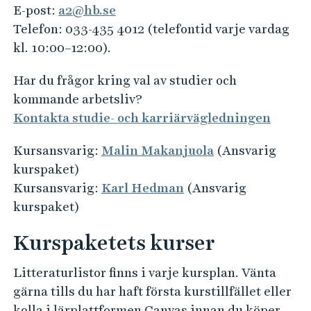
o
E-post:
a2@hb.se
a
n
Telefon: 033-435 4012 (telefontid varje vardag
t
kl. 10:00–12:00).
i
o
Har du frågor kring val av studier och
n
kommande arbetsliv?
Kontakta studie- och karriärvägledningen
Kursansvarig:
Malin Makanjuola
(Ansvarig
kurspaket)
Kursansvarig:
Karl Hedman
(Ansvarig
kurspaket)
Kurspaketets kurser
Litteraturlistor finns i varje kursplan. Vänta
gärna tills du har haft första kurstillfället eller
kolla i lärplattformen Canvas innan du köper