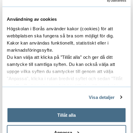
f
(pdf)
o
K
Anmälningskod:
D5462
r
Användning av cookies
u
Typ:
m
Högskolan i Borås använder kakor (cookies) för att
r
Period:
1 februari — 28 mars
a
webbplatsen ska fungera så bra som möjligt för dig.
s
t
Kakor kan användas funktionellt, statistiskt eller i
i
i
marknadsföringssyfte.
Förbättringskunskap 1
n
Du kan välja att klicka på ”Tillåt alla” och ger då ditt
o
B1VF01 - Kursplan och litteraturlista
samtycke till samtliga syften. Du kan också välja att
f
n
(pdf)
uppge vilka syften du samtycker till genom att välja
o
f
"Anpassa", klicka i rutan bredvid syftet och sedan ”Tillåt
K
Anmälningskod:
E5462
r
ö
urval”. Du kan när som helst ta tillbaka ditt samtycke
u
Typ:
m
r
genom att öppna CookieBot på vår sida och klicka på ”Ta
r
Period:
29 mars — 6 juni
a
Visa detaljer
O
tillbaka samtycke”.
s
t
r
På fliken "Information" kan du läsa om hur kakorna
i
i
g
används och hur vi och våra leverantörer inhämtar och
Tillåt alla
n
o
behandlar personuppgifter.
a
Hösten 2026
f
n
n
Anpassa