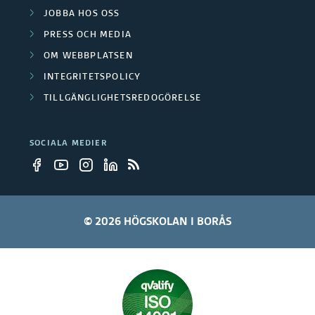
i
m
JOBBA HOS OSS
n
n
s
g
PRESS OCH MEDIA
g
o
o
OM WEBBPLATSEN
r
c
g
INTEGRITETSPOLICY
h
s
TILLGÄNGLIGHETSREDOGÖRELSE
s
a
t
d
SOCIALA MEDIER
y
m
r
i
n
n
i
i
© 2026 HÖGSKOLAN I BORÅS
n
s
g
t
1
r
a
t