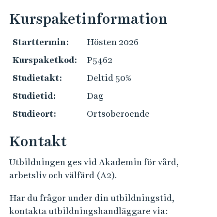
e
ä
ä
h
Kurspaketinformation
n
l
å
g
k
l
Starttermin:
Hösten 2026
P
o
l
r
Kurspaketkod:
P5462
m
e
a
s
t
Studietakt:
Deltid 50%
k
t
t
Studietid:
Dag
i
i
Studieort:
Ortsoberoende
n
s
f
k
Kontakt
o
i
r
n
Utbildningen ges vid Akademin för vård,
m
f
arbetsliv och välfärd (A2).
a
o
t
Har du frågor under din utbildningstid,
r
i
kontakta utbildningshandläggare via:
m