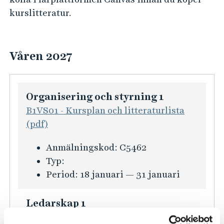
kurslitteratur.
Våren 2027
Organisering och styrning 1
B1VS01 - Kursplan och litteraturlista
(pdf)
K
Anmälningskod:
C5462
u
Typ:
r
Period:
18 januari — 31 januari
s
i
Ledarskap 1
n
B1VL01 - Kursplan och litteraturlista