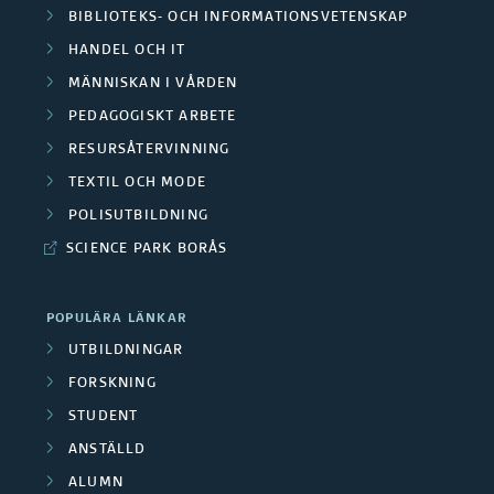
t
f
BIBLIOTEKS- OCH INFORMATIONSVETENSKAP
i
i
f
o
HANDEL OCH IT
o
e
n
MÄNNISKAN I VÅRDEN
n
n
t
PEDAGOGISKT ARBETE
f
t
i
RESURSÅTERVINNING
ö
l
l
TEXTIL OCH MODE
r
i
l
POLISUTBILDNING
O
g
V
SCIENCE PARK BORÅS
r
f
å
g
ö
r
a
r
d
POPULÄRA LÄNKAR
n
v
-
UTBILDNINGAR
i
a
o
FORSKNING
s
l
c
STUDENT
e
t
h
ANSTÄLLD
r
n
o
ALUMN
i