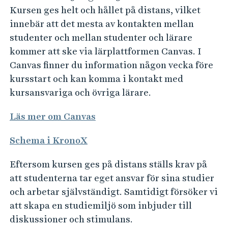
e
Kursen ges helt och hållet på distans, vilket
h
innebär att det mesta av kontakten mellan
å
studenter och mellan studenter och lärare
l
kommer att ske via lärplattformen Canvas. I
l
Canvas finner du information någon vecka före
e
kursstart och kan komma i kontakt med
t
kursansvariga och övriga lärare.
Läs mer om Canvas
Schema i KronoX
Eftersom kursen ges på distans ställs krav på
att studenterna tar eget ansvar för sina studier
och arbetar självständigt. Samtidigt försöker vi
att skapa en studiemiljö som inbjuder till
diskussioner och stimulans.