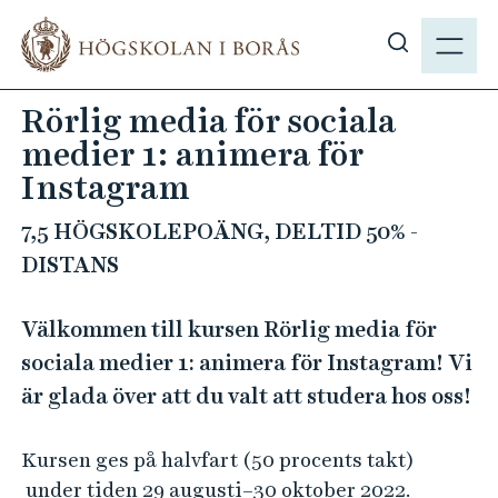
H
M
o
E
V
p
N
i
p
Rörlig media för sociala
Y
s
a
medier 1: animera för
a
t
s
Instagram
i
ö
l
7,5 HÖGSKOLEPOÄNG, DELTID 50% -
k
l
DISTANS
p
h
å
u
h
Välkommen till kursen Rörlig media för
v
b
u
sociala medier 1: animera för Instagram! Vi
.
d
är glada över att du valt att studera hos oss!
s
i
e
n
Kursen ges på halvfart (50 procents takt)
n
under tiden 29 augusti–30 oktober
2022.