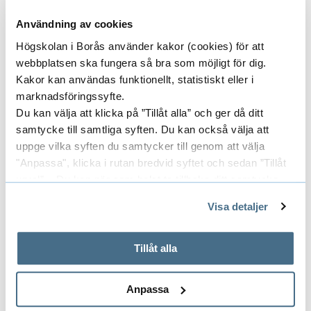
Studietid:
Dag
Användning av cookies
Högskolan i Borås använder kakor (cookies) för att
Studieort:
Ortsoberoende
webbplatsen ska fungera så bra som möjligt för dig.
Studieperiod:
2022-08-29 — 2022-10-30
Kakor kan användas funktionellt, statistiskt eller i
marknadsföringssyfte.
Kontakt
Du kan välja att klicka på ”Tillåt alla” och ger då ditt
samtycke till samtliga syften. Du kan också välja att
Kursen ges vid Akademin för bibliotek,
uppge vilka syften du samtycker till genom att välja
information, pedagogik och IT (A3).
"Anpassa", klicka i rutan bredvid syftet och sedan ”Tillåt
urval”. Du kan när som helst ta tillbaka ditt samtycke
Har du frågor under din utbildningstid,
genom att öppna CookieBot på vår sida och klicka på ”Ta
Visa detaljer
kontakta utbildningshandläggare via:
tillbaka samtycke”.
På fliken "Information" kan du läsa om hur kakorna
E-post:
a3@hb.se
används och hur vi och våra leverantörer inhämtar och
Tillåt alla
Telefon: 033-435 4013 (telefontid varje vardag
behandlar personuppgifter.
kl. 10:00–12:00)
Anpassa
Har du frågor kring val av studier och