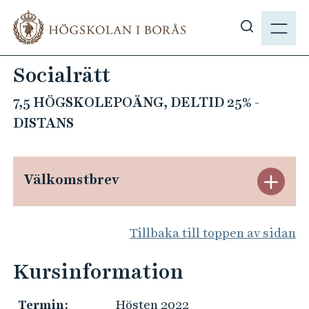
H
M
o
E
V
p
N
i
p
Socialrätt
Y
s
a
a
t
7,5 HÖGSKOLEPOÄNG, DELTID 25% -
s
i
DISTANS
ö
l
k
l
p
h
Välkomstbrev
S
å
u
h
v
t
b
u
Tillbaka till toppen av sidan
ä
.
d
s
i
n
Kursinformation
e
n
g
n
Termin:
Hösten 2022