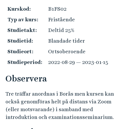
e
V
h
Kurskod:
B1FS02
ä
å
Typ av kurs:
Fristående
l
l
Studietakt:
Deltid 25%
l
k
e
Studietid:
Blandade tider
t
o
Studieort:
Ortsoberoende
m
Studieperiod:
2022-08-29 — 2023-01-15
s
Observera
t
Tre träffar anordnas i Borås men kursen kan
b
också genomföras helt på distans via Zoom
r
(eller motsvarande) i samband med
introduktion och examinationsseminarium.
e