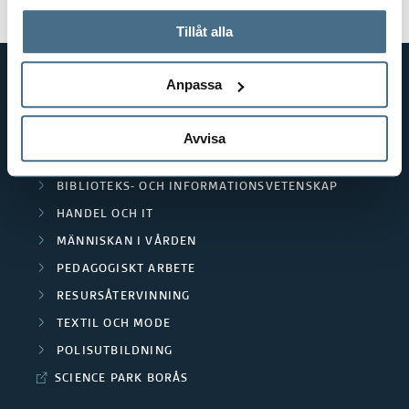
På fliken "Information" kan du läsa om hur kakorna
används och hur vi och våra leverantörer inhämtar och
Tillåt alla
behandlar personuppgifter.
Anpassa
GENVÄGAR
BIBLIOTEKSHÖGSKOLAN
Avvisa
TEXTILHÖGSKOLAN
BIBLIOTEKS- OCH INFORMATIONSVETENSKAP
HANDEL OCH IT
MÄNNISKAN I VÅRDEN
PEDAGOGISKT ARBETE
RESURSÅTERVINNING
TEXTIL OCH MODE
POLISUTBILDNING
SCIENCE PARK BORÅS