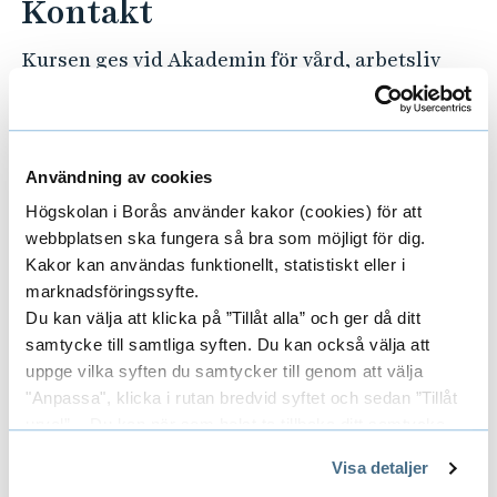
Kontakt
v
Kursen ges vid Akademin för vård, arbetsliv
och välfärd (A2).
Har du frågor under din utbildningstid,
kontakta utbildningshandläggare via:
Användning av cookies
E-post:
a2@hb.se
Högskolan i Borås använder kakor (cookies) för att
Telefon: 033-435 4012 (telefontid varje vardag
webbplatsen ska fungera så bra som möjligt för dig.
kl. 10:00–12:00)
Kakor kan användas funktionellt, statistiskt eller i
marknadsföringssyfte.
Har du frågor kring val av studier och
Du kan välja att klicka på ”Tillåt alla” och ger då ditt
kommande arbetsliv?
samtycke till samtliga syften. Du kan också välja att
Kontakta studie- och karriärvägledningen
uppge vilka syften du samtycker till genom att välja
"Anpassa", klicka i rutan bredvid syftet och sedan ”Tillåt
Dokument
urval”. Du kan när som helst ta tillbaka ditt samtycke
genom att öppna CookieBot på vår sida och klicka på ”Ta
Visa detaljer
Kursplan och litteraturlista (pdf)
tillbaka samtycke”.