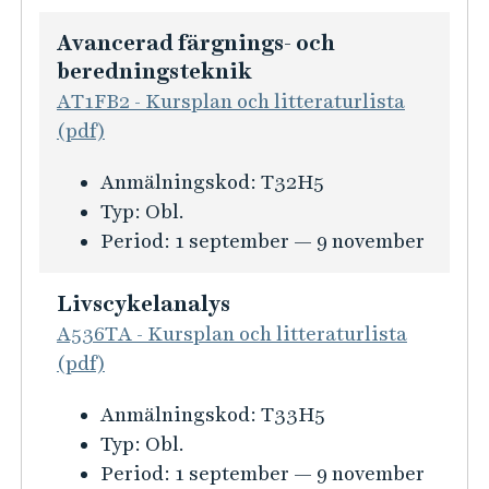
r
Avancerad färgnings- och
m
beredningsteknik
a
AT1FB2 - Kursplan och litteraturlista
t
(pdf)
i
o
K
Anmälningskod:
T32H5
n
u
Typ:
Obl.
f
r
Period:
1 september — 9 november
ö
s
r
i
Livscykelanalys
E
n
A536TA - Kursplan och litteraturlista
x
f
(pdf)
a
o
m
K
Anmälningskod:
T33H5
r
e
u
Typ:
Obl.
m
n
r
Period:
1 september — 9 november
a