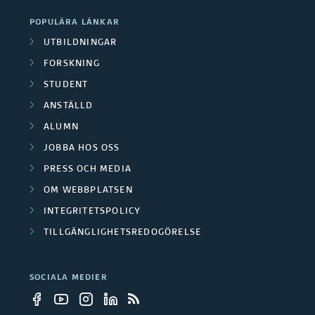
c
POPULÄRA LÄNKAR
h
UTBILDNINGAR
s
FORSKNING
a
STUDENT
m
ANSTÄLLD
m
a
ALUMN
n
JOBBA HOS OSS
f
PRESS OCH MEDIA
o
OM WEBBPLATSEN
g
INTEGRITETSPOLICY
n
TILLGÄNGLIGHETSREDOGÖRELSE
i
n
g
SOCIALA MEDIER