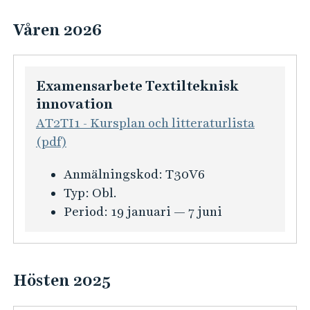
Våren 2026
Examensarbete Textilteknisk
innovation
AT2TI1 - Kursplan och litteraturlista
(pdf)
K
Anmälningskod:
T30V6
u
Typ:
Obl.
r
Period:
19 januari — 7 juni
s
i
n
Hösten 2025
f
o