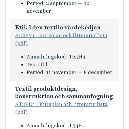
t
l
u
r
Period:
2 september — 10
t
k
p
r
s
november
i
u
r
e
i
o
r
o
r
n
n
Etik i den textila värdekedjan
s
d
f
f
AE2EV1 - Kursplan och litteraturlista
i
u
o
ö
(pdf)
a
k
r
r
v
t
K
Anmälningskod:
T25H4
m
A
a
u
u
Typ:
Obl.
a
v
n
t
r
Period:
11 november — 8 december
t
a
c
v
s
i
n
e
e
i
o
Textil produktdesign,
c
r
c
n
konstruktion och sammanfogning
n
e
a
k
f
f
AT2PD1 - Kursplan och litteraturlista
r
d
l
o
ö
(pdf)
a
e
i
r
r
d
t
K
Anmälningskod:
T34H4
n
m
K
f