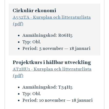
s
s
t
a
i
i
Cirkulär ekonomi
r
n
o
A532TA - Kursplan och litteraturlista
b
f
n
(pdf)
e
o
f
t
K
Anmälningskod:
R06H5
r
ö
e
u
Typ:
Obl.
m
r
T
r
Period:
3 november — 18 januari
a
A
e
s
t
v
x
i
i
Projektkurs i hållbar utveckling
a
t
n
o
AT2HU1 - Kursplan och litteraturlista
n
i
f
n
(pdf)
c
l
o
f
e
t
K
Anmälningskod:
T34H5
r
ö
r
e
u
Typ:
Obl.
m
r
a
k
r
Period:
10 november — 18 januari
a
L
d
n
s
t
i
f