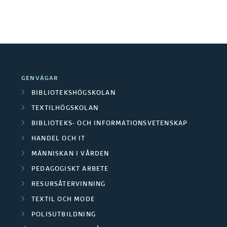
t
n
e
i
r
n
v
g
i
s
n
m
GENVÄGAR
n
e
BIBLIOTEKSHÖGSKOLAN
i
t
TEXTILHÖGSKOLAN
n
o
BIBLIOTEKS- OCH INFORMATIONSVETENSKAP
g
d
HANDEL OCH IT
I
i
MÄNNISKAN I VÅRDEN
I
k
PEDAGOGISKT ARBETE
RESURSÅTERVINNING
TEXTIL OCH MODE
POLISUTBILDNING