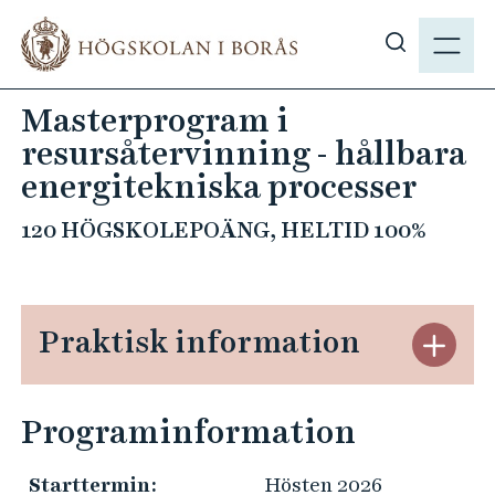
H
M
o
E
V
p
N
i
p
Masterprogram i
Y
s
a
resursåtervinning - hållbara
a
t
s
energitekniska processer
i
ö
l
120 HÖGSKOLEPOÄNG, HELTID 100%
k
l
p
h
å
u
h
v
Praktisk information
S
b
u
t
.
d
ä
s
i
Programinformation
n
e
n
g
n
Starttermin:
Hösten 2026
P