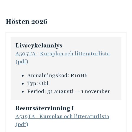
Hösten 2026
Livscykelanalys
A505TA - Kursplan och litteraturlista
(pdf)
K
Anmälningskod:
R10H6
u
Typ:
Obl.
r
Period:
31 augusti — 1 november
s
i
Resursåtervinning I
n
A519TA - Kursplan och litteraturlista
f
(pdf)
o