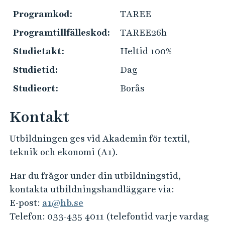
e
r
Programkod:
TAREE
h
a
å
Programtillfälleskod:
TAREE26h
k
l
t
Studietakt:
Heltid 100%
l
i
e
Studietid:
Dag
s
t
Studieort:
Borås
k
i
Kontakt
n
f
Utbildningen ges vid Akademin för textil,
o
teknik och ekonomi (A1).
r
m
Har du frågor under din utbildningstid,
a
kontakta utbildningshandläggare via:
t
E-post:
a1@hb.se
i
Telefon: 033-435 4011 (telefontid varje vardag