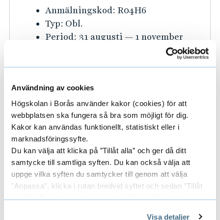
K
Anmälningskod:
R04H6
r
u
Typ:
Obl.
m
r
Period:
31 augusti — 1 november
a
s
t
i
i
Vetenskapsteori och
n
forskningsmetodik
o
Användning av cookies
f
n
A531TA - Kursplan och litteraturlista
o
f
Högskolan i Borås använder kakor (cookies) för att
(pdf)
r
webbplatsen ska fungera så bra som möjligt för dig.
ö
K
Anmälningskod:
R07H6
Kakor kan användas funktionellt, statistiskt eller i
m
r
marknadsföringssyfte.
u
Typ:
Obl.
a
L
Du kan välja att klicka på ”Tillåt alla” och ger då ditt
r
Period:
31 augusti — 17 januari
t
i
samtycke till samtliga syften. Du kan också välja att
s
i
v
uppge vilka syften du samtycker till genom att välja
i
Cirkulär ekonomi
o
s
"Anpassa", klicka i rutan bredvid syftet och sedan ”Tillåt
n
n
A532TA - Kursplan och litteraturlista
c
urval”. Du kan när som helst ta tillbaka ditt samtycke
f
f
(pdf)
y
genom att öppna CookieBot på vår sida och klicka på ”Ta
Visa detaljer
o