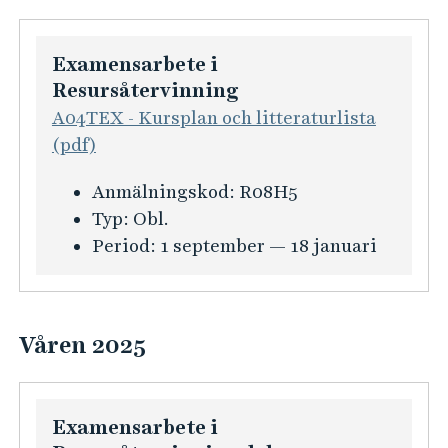
Examensarbete i
Resursåtervinning
A04TEX - Kursplan och litteraturlista
(pdf)
K
Anmälningskod:
R08H5
u
Typ:
Obl.
r
Period:
1 september — 18 januari
s
i
n
Våren 2025
f
o
r
Examensarbete i
m