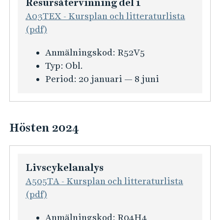
Resursåtervinning del 1
a
A03TEX - Kursplan och litteraturlista
t
(pdf)
i
o
K
Anmälningskod:
R52V5
n
u
Typ:
Obl.
f
r
Period:
20 januari — 8 juni
ö
s
r
i
E
n
x
Hösten 2024
f
a
o
m
r
e
Livscykelanalys
m
n
A505TA - Kursplan och litteraturlista
a
s
(pdf)
t
a
i
K
Anmälningskod:
R04H4
r