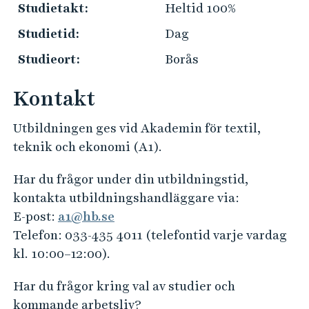
e
Studietakt:
Heltid 100%
h
Studietid:
Dag
å
l
Studieort:
Borås
l
e
Kontakt
t
Utbildningen ges vid Akademin för textil,
teknik och ekonomi (A1).
Har du frågor under din utbildningstid,
kontakta utbildningshandläggare via:
E-post:
a1@hb.se
Telefon: 033-435 4011 (telefontid varje vardag
kl. 10:00–12:00).
Har du frågor kring val av studier och
kommande arbetsliv?