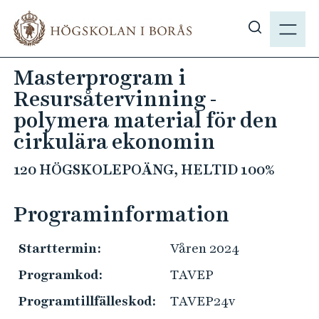
H
M
o
E
V
p
N
i
p
Masterprogram i
Y
s
a
Resursåtervinning -
a
t
s
polymera material för den
i
ö
cirkulära ekonomin
l
k
l
120 HÖGSKOLEPOÄNG, HELTID 100%
p
h
å
u
h
Programinformation
v
b
u
.
d
Starttermin:
Våren 2024
s
i
Programkod:
TAVEP
e
n
Programtillfälleskod:
TAVEP24v
n