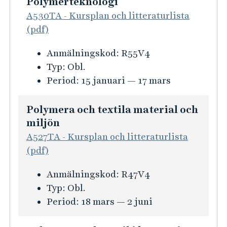
Polymerteknologi
R
e
c
n
A530TA - Kursplan och litteraturlista
e
k
h
f
(pdf)
s
o
f
o
u
n
o
K
Anmälningskod:
R55V4
r
r
o
r
u
Typ:
Obl.
m
s
m
s
r
Period:
15 januari — 17 mars
a
å
i
k
s
t
t
n
i
i
Polymera och textila material och
e
i
n
miljön
o
r
n
f
n
A527TA - Kursplan och litteraturlista
v
g
o
f
(pdf)
i
s
r
ö
n
K
Anmälningskod:
R47V4
m
m
r
n
u
Typ:
Obl.
e
a
E
i
r
Period:
18 mars — 2 juni
t
t
x
n
s
o
i
p
g