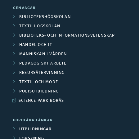
t
t
t
GENVÄGAR
e
e
e
BIBLIOTEKSHÖGSKOLAN
x
x
r
t
TEXTILHÖGSKOLAN
t
i
i
BIBLIOTEKS- OCH INFORMATIONSVETENSKAP
i
a
l
HANDEL OCH IT
l
l
i
MÄNNISKAN I VÅRDEN
i
o
e
PEDAGOGISKT ARBETE
k
c
r
o
RESURSÅTERVINNING
h
m
m
TEXTIL OCH MODE
p
i
POLISUTBILDNING
o
l
SCIENCE PARK BORÅS
s
j
i
ö
POPULÄRA LÄNKAR
t
n
UTBILDNINGAR
e
FORSKNING