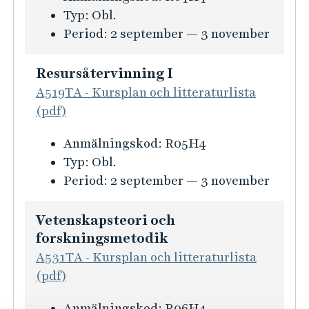
o
u
Typ:
Obl.
b
n
r
Period:
2 september — 3 november
e
f
s
t
ö
i
e
Resursåtervinning I
r
n
i
A519TA - Kursplan och litteraturlista
E
f
R
(pdf)
x
o
e
a
K
Anmälningskod:
R05H4
r
s
m
u
Typ:
Obl.
m
u
e
r
Period:
2 september — 3 november
a
r
n
s
t
s
s
i
i
Vetenskapsteori och
å
a
n
forskningsmetodik
o
t
r
f
n
A531TA - Kursplan och litteraturlista
e
b
o
f
(pdf)
r
e
r
ö
v
t
K
Anmälningskod:
R06H4