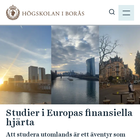
H
M
o
E
V
p
N
i
p
Y
s
a
a
t
s
i
ö
l
k
l
p
h
å
u
h
v
b
u
.
d
Studier i Europas finansiella
s
i
hjärta
e
n
n
Att studera utomlands är ett äventyr som