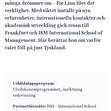
e
många drömmer om – för Linn blev det
h
verklighet. Med siktet inställt på nya
å
erfarenheter, internationella kontakter och
l
akademisk utveckling gick resan till
l
Frankfurt och ISM International School of
e
t
Management. Här berättar hon om varför
valet föll på just Tyskland.
Utbildningsprogram:
Civilekonomprogrammet, inriktning
redovisning
Partnerlärosäte:
ISM – International School