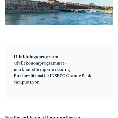
e
h
å
l
l
e
t
Utbildningsprogram:
Civilekonomprogrammet -
marknadsföringsinriktning
Partnerlärosäte:
INSEEC Grande École,
campus Lyon
Varför valde du att genomföra en