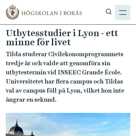
H
M
o
E
V
p
N
i
p
Utbytesstudier i Lyon - ett
Y
s
a
minne för livet
a
t
s
i
Tilda studerar Civilekonomprogrammets
ö
l
tredje år och valde att genomföra sin
k
l
utbytestermin vid INSEEC Grande École.
p
h
å
Universitetet har flera campus och Tildas
u
h
v
val av campus föll på Lyon, vilket hon inte
b
u
ångrar en sekund.
.
d
s
i
e
n
n