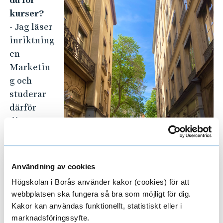
kurser?
- Jag läser
inriktning
en
Marketin
g och
studerar
därför
diverse
kurser
inom
marknads
Användning av cookies
föring
Högskolan i Borås använder kakor (cookies) för att
men även bredare inom ekonomi/redovisning
webbplatsen ska fungera så bra som möjligt för dig.
och management-områden. Vissa kurser
Kakor kan användas funktionellt, statistiskt eller i
breddar de marknadsföringskurserna jag läst i
marknadsföringssyfte.