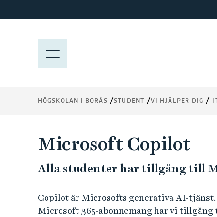
H
o
p
p
M
a
E
t
N
i
Y
l
HÖGSKOLAN I BORÅS
STUDENT
VI HJÄLPER DIG
I
l
h
u
Microsoft Copilot
v
u
Alla studenter har tillgång till 
d
i
n
Copilot är Microsofts generativa AI-tjänst
n
Microsoft 365-abonnemang har vi tillgång t