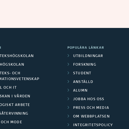
R
POPULÄRA LÄNKAR
OTEKSHÖGSKOLAN
UTBILDNINGAR
LHÖGSKOLAN
FORSKNING
TEKS- OCH
STUDENT
MATIONSVETENSKAP
ANSTÄLLD
L OCH IT
ALUMN
SKAN I VÅRDEN
JOBBA HOS OSS
OGISKT ARBETE
PRESS OCH MEDIA
SÅTERVINNING
OM WEBBPLATSEN
L OCH MODE
INTEGRITETSPOLICY