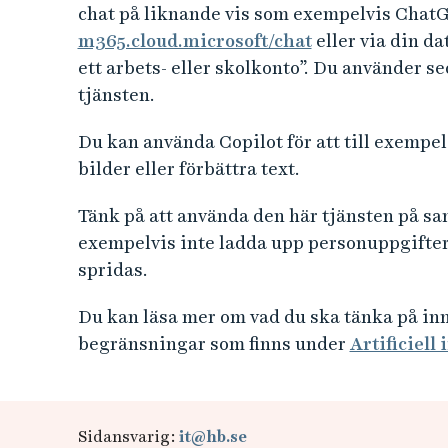
e
chat på liknande vis som exempelvis ChatGP
h
m365.cloud.microsoft/chat
eller via din da
å
ett arbets- eller skolkonto”. Du använder s
l
tjänsten.
l
e
Du kan använda Copilot för att till exempe
t
bilder eller förbättra text.
Tänk på att använda den här tjänsten på sam
exempelvis inte ladda upp personuppgifter
spridas.
Du kan läsa mer om vad du ska tänka på inn
begränsningar som finns under
Artificiell 
Sidansvarig:
it@hb.se