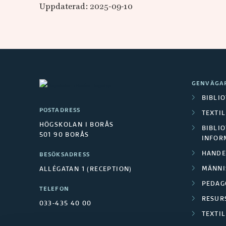
Uppdaterad: 2025-09-10
GENVÄGA
BIBLI
POSTADRESS
TEXTI
HÖGSKOLAN I BORÅS
BIBLIO
501 90 BORÅS
INFOR
HANDE
BESÖKSADRESS
MÄNNI
ALLÉGATAN 1 (RECEPTION)
PEDAG
TELEFON
RESUR
033-435 40 00
TEXTI