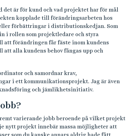
d det är för kund och vad projektet har för mål
jekten kopplade till förändringsarbeten hos
ller förbättringar i distributionskedjan. Som
n i rollen som projektledare och styra
ll att förändringen får fäste inom kundens
ill att alla kundens behov fångas upp och
oordinator och samordnar krav,
ngar i ett kommunikationsprojekt. Jag är även
nadsföring och jämlikhetsinitiativ.
jobb?
extremt varierande jobb beroende på vilket projekt
arje nytt projekt innebär massa möjligheter att
sser som du kanske annars aldrig hade fått