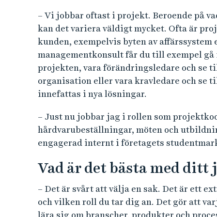
– Vi jobbar oftast i projekt. Beroende på va
kan det variera väldigt mycket. Ofta är pro
kunden, exempelvis byten av affärssystem e
managementkonsult får du till exempel gå i
projekten, vara förändringsledare och se ti
organisation eller vara kravledare och se t
innefattas i nya lösningar.
– Just nu jobbar jag i rollen som projektk
hårdvarubeställningar, möten och utbildni
engagerad internt i företagets studentmark
Vad är det bästa med ditt 
– Det är svårt att välja en sak. Det är ett 
och vilken roll du tar dig an. Det gör att v
lära sig om branscher, produkter och proce