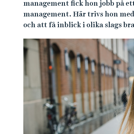
e
management fick hon jobb på ett
h
management. Här trivs hon med at
å
och att få inblick i olika slags b
l
l
e
t