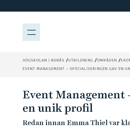
H
o
p
p
M
a
E
t
N
i
Y
l
HÖGSKOLAN I BORÅS
UTBILDNING
OMRÅDEN
EKO
l
EVENT MANAGEMENT – SPECIALISERINGEN GAV EN U
h
u
v
Event Management – 
u
d
en unik profil
i
n
Redan innan Emma Thiel var kl
n