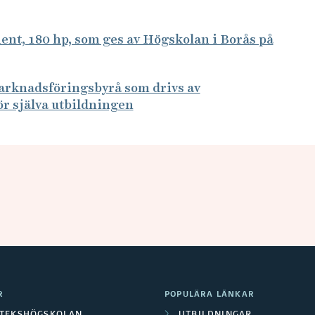
, 180 hp, som ges av Högskolan i Borås på
arknadsföringsbyrå som drivs av
ör själva utbildningen
R
POPULÄRA LÄNKAR