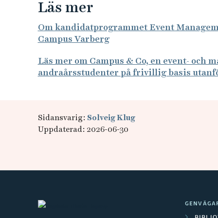
Läs mer
Om kandidatprogrammet Event Management
Campus Varberg
Läs mer om Campus & Co, en event- och m
andraårsstudenter på frivillig basis utanf
Sidansvarig:
Solveig Klug
Uppdaterad: 2026-06-30
GENVÄGA