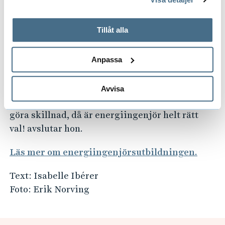
tillbaka samtycke”.
Amna uppmuntrar fler unga, särskilt kvinnor,
På fliken "Information" kan du läsa om hur kakorna
att våga satsa på en karriär inom
används och hur vi och våra leverantörer inhämtar och
Tillåt alla
energibranschen.
behandlar personuppgifter.
Anpassa
– Vi behöver fler ingenjörer för att kunna lösa
några av vår tids största utmaningar, från
effektbrist till smarta elnät och energilagring.
Avvisa
Om du vill ha en karriär där du verkligen kan
göra skillnad, då är energiingenjör helt rätt
val! avslutar hon.
Läs mer om energiingenjörsutbildningen.
Text: Isabelle Ibérer
Foto: Erik Norving