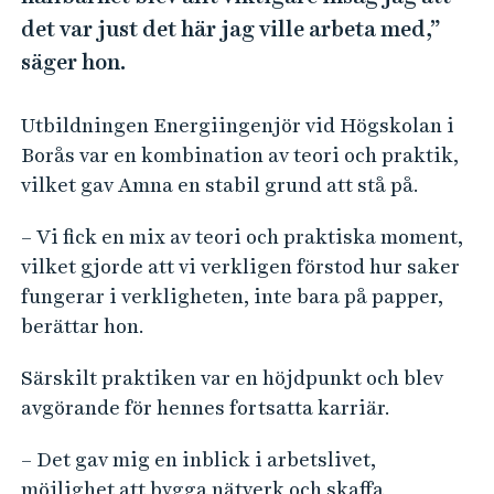
e
det var just det här jag ville arbeta med,”
h
säger hon.
å
l
l
Utbildningen Energiingenjör vid Högskolan i
e
Borås var en kombination av teori och praktik,
t
vilket gav Amna en stabil grund att stå på.
– Vi fick en mix av teori och praktiska moment,
vilket gjorde att vi verkligen förstod hur saker
fungerar i verkligheten, inte bara på papper,
berättar hon.
Särskilt praktiken var en höjdpunkt och blev
avgörande för hennes fortsatta karriär.
– Det gav mig en inblick i arbetslivet,
möjlighet att bygga nätverk och skaffa