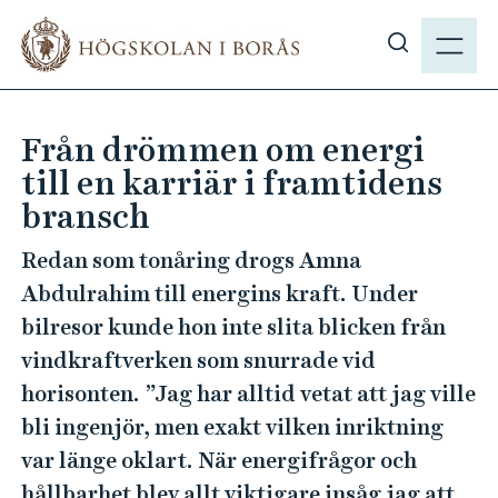
H
M
o
E
V
p
N
i
p
Y
s
a
Från drömmen om energi
a
t
till en karriär i framtidens
s
i
ö
bransch
l
k
l
Redan som tonåring drogs Amna
p
h
Abdulrahim till energins kraft. Under
å
u
h
bilresor kunde hon inte slita blicken från
v
b
u
vindkraftverken som snurrade vid
.
d
horisonten. ”Jag har alltid vetat att jag ville
s
i
bli ingenjör, men exakt vilken inriktning
e
n
var länge oklart. När energifrågor och
n
hållbarhet blev allt viktigare insåg jag att