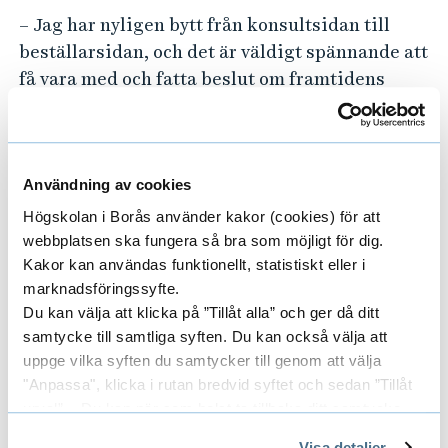
– Jag har nyligen bytt från konsultsidan till
beställarsidan, och det är väldigt spännande att
få vara med och fatta beslut om framtidens
elnät, säger hon.
Amna har även medverkat i en
forskningsrapport om energilagring, en
Användning av cookies
rapport som nu finns tillgänglig för
Högskolan i Borås använder kakor (cookies) för att
lokalnätsbolag och kan hjälpa dem att fatta
webbplatsen ska fungera så bra som möjligt för dig.
beslut om batterilagring.
Kakor kan användas funktionellt, statistiskt eller i
marknadsföringssyfte.
– Det känns fantastiskt att få bidra till
Du kan välja att klicka på ”Tillåt alla” och ger då ditt
branschens utveckling på ett så konkret sätt!
samtycke till samtliga syften. Du kan också välja att
uppge vilka syften du samtycker till genom att välja
Tips till framtida
"Anpassa", klicka i rutan bredvid syftet och sedan ”Tillåt
urval”. Du kan när som helst ta tillbaka ditt samtycke
energingenjörer
genom att öppna CookieBot på vår sida och klicka på ”Ta
Visa detaljer