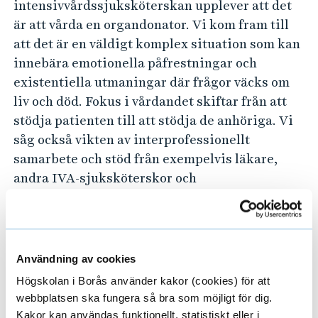
intensivvårdssjuksköterskan upplever att det
är att vårda en organdonator. Vi kom fram till
att det är en väldigt komplex situation som kan
innebära emotionella påfrestningar och
existentiella utmaningar där frågor väcks om
liv och död. Fokus i vårdandet skiftar från att
stödja patienten till att stödja de anhöriga. Vi
såg också vikten av interprofessionellt
samarbete och stöd från exempelvis läkare,
andra IVA-sjuksköterskor och
transplantationskoordinatorn. Bristen på
samarbete kan leda till emotionell stress.
Elin:
Användning av cookies
Högskolan i Borås använder kakor (cookies) för att
– Att vårda en organdonator händer inte så ofta
webbplatsen ska fungera så bra som möjligt för dig.
och det ställer stora krav på sjuksköterskan.
Kakor kan användas funktionellt, statistiskt eller i