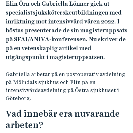
e
Elin Örn och Gabriella Lönner gick ut
h
specialistsjuksköterskeutbildningen med
å
inriktning mot intensivvård våren 2022. I
l
höstas presenterade de sin magisteruppsats
l
på SFAI/ANIVA-konferensen. Nu skriver de
e
t
på en vetenskaplig artikel med
utgångspunkt i magisteruppsatsen.
Gabriella arbetar på en postoperativ avdelning
på Mölndals sjukhus och Elin på en
intensivvårdsavdelning på Östra sjukhuset i
Göteborg.
Vad innebär era nuvarande
arbeten?