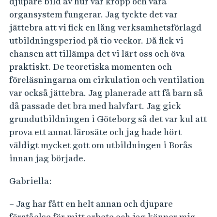
djupare bild av hur vår kropp och våra
organsystem fungerar. Jag tyckte det var
jättebra att vi fick en lång verksamhetsförlagd
utbildningsperiod på tio veckor. Då fick vi
chansen att tillämpa det vi lärt oss och öva
praktiskt. De teoretiska momenten och
föreläsningarna om cirkulation och ventilation
var också jättebra. Jag planerade att få barn så
då passade det bra med halvfart. Jag gick
grundutbildningen i Göteborg så det var kul att
prova ett annat lärosäte och jag hade hört
väldigt mycket gott om utbildningen i Borås
innan jag började.
Gabriella:
– Jag har fått en helt annan och djupare
förståelse för mitt arbete och jag känner mig