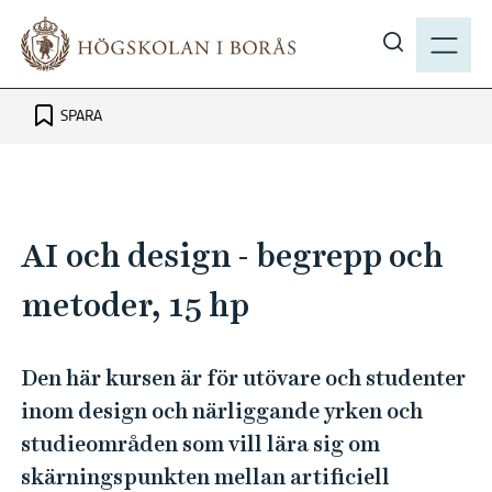
H
M
o
E
V
p
N
i
p
Y
s
SPARA
a
a
t
s
i
ö
l
k
l
AI och design - begrepp och
p
h
å
u
metoder, 15 hp
h
v
b
u
.
Den här kursen är för utövare och studenter
d
s
inom design och närliggande yrken och
i
e
n
studieområden som vill lära sig om
n
skärningspunkten mellan artificiell