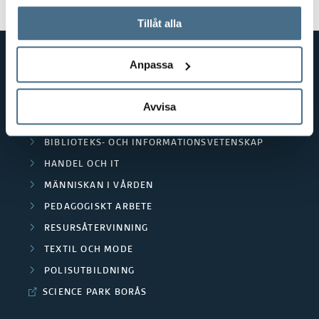
På fliken "Information" kan du läsa om hur kakorna
används och hur vi och våra leverantörer inhämtar och
Tillåt alla
behandlar personuppgifter.
Anpassa
GENVÄGAR
BIBLIOTEKSHÖGSKOLAN
Avvisa
TEXTILHÖGSKOLAN
BIBLIOTEKS- OCH INFORMATIONSVETENSKAP
HANDEL OCH IT
MÄNNISKAN I VÅRDEN
PEDAGOGISKT ARBETE
RESURSÅTERVINNING
TEXTIL OCH MODE
POLISUTBILDNING
SCIENCE PARK BORÅS