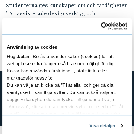
Studenterna ges kunskaper om och färdigheter
-
i AI-assisterade designverktyg och
1
programvara, AI-tekniker inom design som
generativ design och naturlig
4
språkbehandling, och de framväxande
0
trenderna och teknologierna inom AI och
Användning av cookies
design.
6
Högskolan i Borås använder kakor (cookies) för att
webbplatsen ska fungera så bra som möjligt för dig.
2
Kakor kan användas funktionellt, statistiskt eller i
marknadsföringssyfte.
Kontakt
Du kan välja att klicka på ”Tillåt alla” och ger då ditt
samtycke till samtliga syften. Du kan också välja att
Kontakta Studievägledningen
.
uppge vilka syften du samtycker till genom att välja
För frågor om antagning,
kontakta Antagningen
.
"Anpassa", klicka i rutan bredvid syftet och sedan ”Tillåt
För övriga frågor,
kontakta Studentexpeditionen
.
urval”. Du kan när som helst ta tillbaka ditt samtycke
genom att öppna CookieBot på vår sida och klicka på ”Ta
Visa detaljer
tillbaka samtycke”.