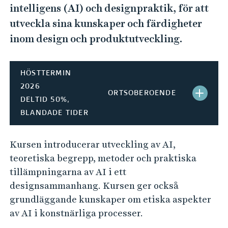
e
intelligens (AI) och designpraktik, för att
h
utveckla sina kunskaper och färdigheter
å
inom design och produktutveckling.
l
l
e
HÖSTTERMIN
t
2026
ORTSOBEROENDE
S
DELTID 50%,
BLANDADE TIDER
T
Ä
Kursen introducerar utveckling av AI,
N
teoretiska begrepp, metoder och praktiska
tillämpningarna av AI i ett
G
designsammanhang. Kursen ger också
H
grundläggande kunskaper om etiska aspekter
av AI i konstnärliga processer.
B