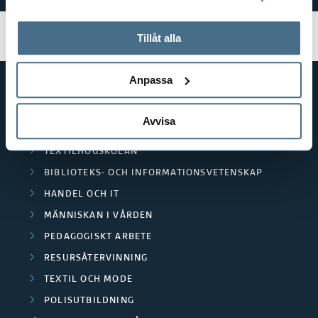
tillbaka samtycke”.
På fliken "Information" kan du läsa om hur kakorna
används och hur vi och våra leverantörer inhämtar och
Tillåt alla
behandlar personuppgifter.
Anpassa
GENVÄGAR
Avvisa
BIBLIOTEKSHÖGSKOLAN
TEXTILHÖGSKOLAN
BIBLIOTEKS- OCH INFORMATIONSVETENSKAP
HANDEL OCH IT
MÄNNISKAN I VÅRDEN
PEDAGOGISKT ARBETE
RESURSÅTERVINNING
TEXTIL OCH MODE
POLISUTBILDNING