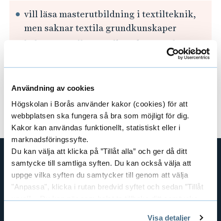
vill läsa masterutbildning i textilteknik,
-
men saknar textila grundkunskaper
1
behöver textila grundkunskaper och
arbetar inom textilindustrin eller
1
offentlig sektor
6
är intresserad av att lära sig om
Användning av cookies
7
industriell trikåtillverkning
Högskolan i Borås använder kakor (cookies) för att
webbplatsen ska fungera så bra som möjligt för dig.
1
Kakor kan användas funktionellt, statistiskt eller i
marknadsföringssyfte.
Du kan välja att klicka på ”Tillåt alla” och ger då ditt
Kontakt
samtycke till samtliga syften. Du kan också välja att
uppge vilka syften du samtycker till genom att välja
Kontakta Studievägledningen
.
"Anpassa", klicka i rutan bredvid syftet och sedan ”Tillåt
För frågor om antagning,
kontakta Antagningen
.
urval”. Du kan när som helst ta tillbaka ditt samtycke
För övriga frågor,
kontakta Studentexpeditionen
.
genom att öppna CookieBot på vår sida och klicka på ”Ta
Visa detaljer