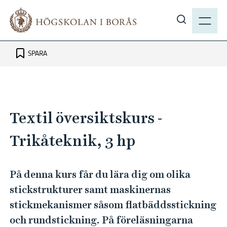
H
M
o
E
V
p
N
i
p
Y
s
SPARA
a
a
t
s
i
ö
l
k
l
Textil översiktskurs -
p
h
å
u
Trikåteknik, 3 hp
h
v
b
u
.
På denna kurs får du lära dig om olika
d
s
stickstrukturer samt maskinernas
i
e
n
stickmekanismer såsom flatbäddsstickning
n
och rundstickning. På föreläsningarna