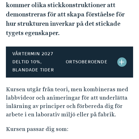
e
kommer olika stickkonstruktioner att
h
demonstreras för att skapa förståelse för
å
hur strukturen inverkar på det stickade
l
tygets egenskaper.
l
e
t
VÅRTERMIN 2027
DELTID 10%,
ORTSOBEROENDE
S
BLANDADE TIDER
T
Ä
Kursen utgår från teori, men kombineras med
labbvideor och animeringar för att underlätta
N
inlärning av principer och förbereda dig för
G
arbete i en laborativ miljö eller på fabrik.
H
Kursen passar dig som:
B